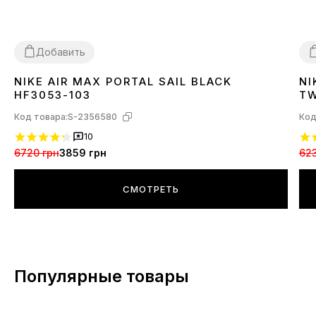
Добавить
NIKE AIR MAX PORTAL SAIL BLACK
NI
36
37
38
39
40
41
4
HF3053-103
T
Код товара:
S-2356580
Код
10
6720 грн
3859 грн
623
СМОТРЕТЬ
Популярные товары