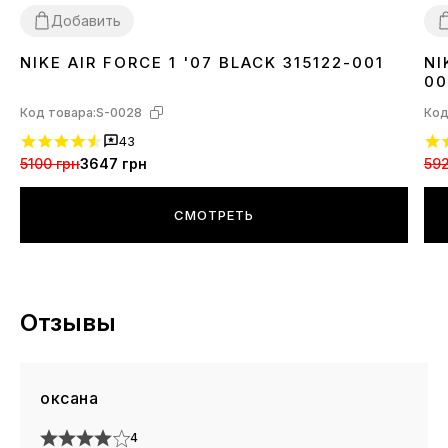
Добавить
NIKE AIR FORCE 1 '07 BLACK 315122-001
NI
36
37
38
39
40
41
42
43
44
45
46
3
00
Код товара:
S-0028
Код
43
5100 грн
3647 грн
592
СМОТРЕТЬ
Отзывы
оксана
4