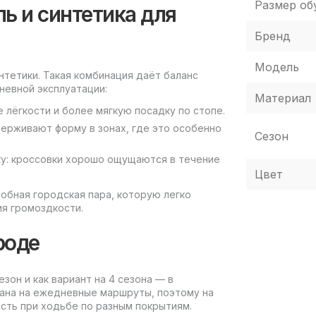
Размер об
ь и синтетика для
Бренд
Модель
интетики. Такая комбинация даёт баланс
невной эксплуатации:
Материал
лёгкости и более мягкую посадку по стопе.
ерживают форму в зонах, где это особенно
Сезон
ку: кроссовки хорошо ощущаются в течение
Цвет
добная городская пара, которую легко
ия громоздкости.
роде
езон и как вариант на 4 сезона — в
вана на ежедневные маршруты, поэтому на
сть при ходьбе по разным покрытиям.