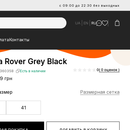
с 09:00 до 22:30 без выходных
UA
EN
RU
лата
Контакты
a Rover Grey Black
0
( 0 оценок )
360358
Есть в наличии
9 грн
азмер
Размерная сетка
41
РАЯ ПОКУПКА
ДОБАВИТЬ В КОРЗИНУ