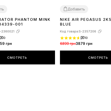
ть
Добавить
ITIATOR PHANTOM MINK
NIKE AIR PEGASUS 2K
40
41
42
43
44
41
B4339-001
BLUE
-2360021
Код товара:
S-2357206
0
10
59 грн
6899 грн
3879 грн
СМОТРЕТЬ
СМОТРЕТЬ