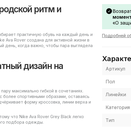
ородской ритм и
Возвра
момент
«О защи
 выбирает практичную обувь на каждый день и
Подробней об
ke Ava Rover создана для активной жизни в
ый день, когда важно, чтобы пара выглядела
Характ
атный дизайн на
Артикул
Пол
 пару максимально гибкой в сочетаниях.
Линейки
 с более спортивными образами, оставаясь
дчёркивает форму кроссовка, линии верха и
Категория
ому что Nike Ava Rover Grey Black легко
Тип
ого подбора одежды.