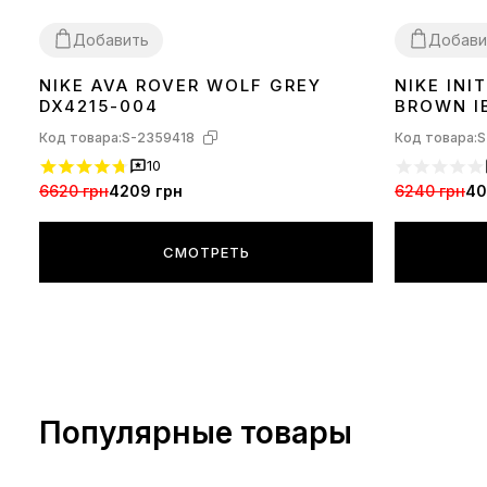
Добавить
Добави
NIKE AVA ROVER WOLF GREY
NIKE IN
40
41
42
43
44
45
36
37
38
39
DX4215-004
BROWN I
Код товара:
S-2359418
Код товара:
S
10
6620 грн
4209 грн
6240 грн
40
СМОТРЕТЬ
Популярные товары