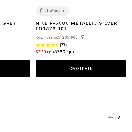
Добавить
5 GREY
NIKE P-6000 METALLIC SILVER
36
37
38
39
40
41
42
FD9876-101
Код товара:
S-2351986
9
5270 грн
3789 грн
СМОТРЕТЬ