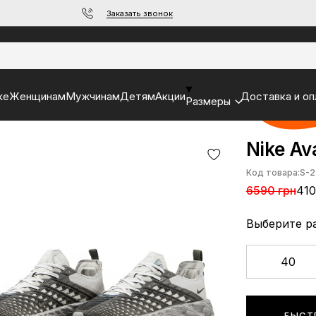
Заказать звонок
ke
Женщинам
Мужчинам
Детям
Акции
Доставка и оп
Размеры
Nike Av
Код товара:
S-2
6590 грн
410
Выберите р
40
БЫСТ