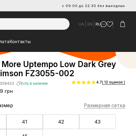
с 09:00 до 22:30 без выходных
UA
EN
RU
лата
Контакты
r More Uptempo Low Dark Grey
Crimson FZ3055-002
4.7
( 12 оценок )
359422
Есть в наличии
9 грн
азмер
Размерная сетка
41
42
43