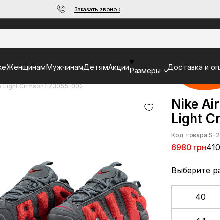
Заказать звонок
ke
Женщинам
Мужчинам
Детям
Акции
Доставка и оп
Размеры
y Light Crimson FZ3055-002
Nike Ai
Light 
Код товара:
S-2
6980 грн
410
Выберите р
40