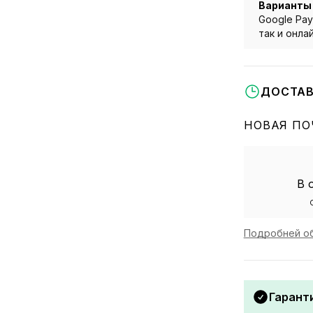
Варианты
Google Pay
так и онла
ДОСТАВ
НОВАЯ ПО
В 
Подробней об
Гаранти