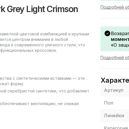
k Grey Light Crimson
Подробней об
Возвра
 заметной цветовой комбинацией и крупным
момент
вится центром внимания в любой
«О защи
енда и современного уличного стиля, что
функциональных кроссовок.
Подробней об
чества с синтетическими вставками — эти
Характ
ржат форму.
Артикул
ной серебристой синтетики, что добавляет
Пол
 обеспечивают вентиляцию, не снижая
Линейки
Категория