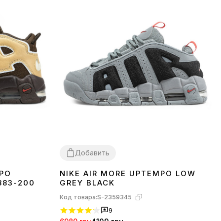
Добавить
MPO
NIKE AIR MORE UPTEMPO LOW
40
41
42
43
44
45
883-200
GREY BLACK
Код товара:
S-2359345
9