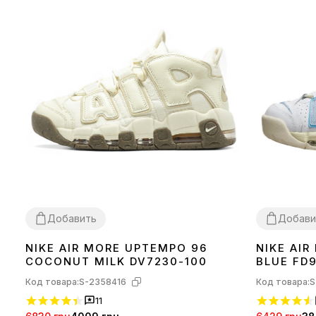
Добавить
Добави
NIKE AIR MORE UPTEMPO 96
NIKE AI
40
44
36
37
39
COCONUT MILK DV7230-100
BLUE FD
Код товара:
S-2358416
Код товара:
S
11