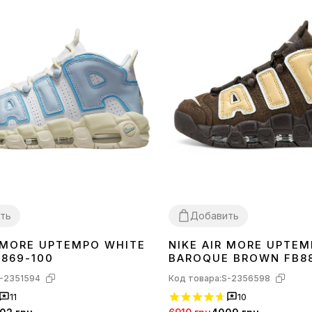
ть
Добавить
R MORE UPTEMPO WHITE
NIKE AIR MORE UPTE
41
42
44
45
9869-100
BAROQUE BROWN FB8
-2351594
Код товара:
S-2356598
11
10