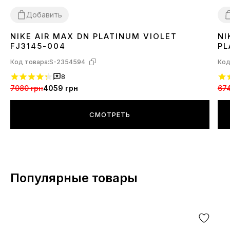
Добавить
NIKE AIR MAX DN PLATINUM VIOLET
NI
36
38
40
3
FJ3145-004
PL
Код товара:
S-2354594
Код
8
7080 грн
4059 грн
674
СМОТРЕТЬ
Популярные товары