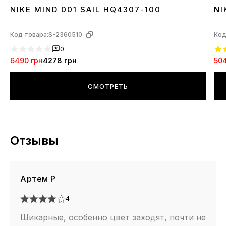
NIKE MIND 001 SAIL HQ4307-100
NI
37
38
39
40
41
42
43
44
3
Код товара:
S-2360510
Код
0
6490 грн
4278 грн
504
СМОТРЕТЬ
Отзывы
Артем Р
4
Шикарные, особенно цвет заходят, почти не