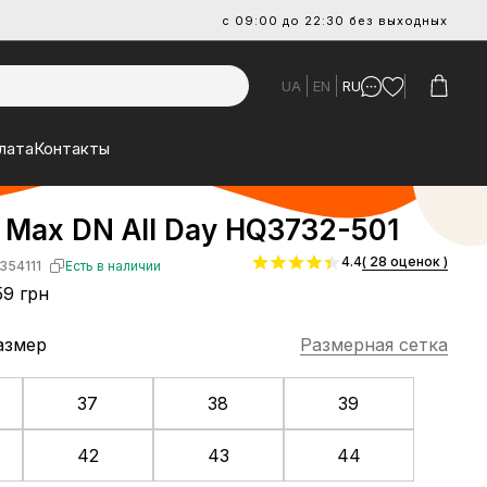
с 09:00 до 22:30 без выходных
UA
EN
RU
лата
Контакты
r Max DN All Day HQ3732-501
4.4
( 28 оценок )
354111
Есть в наличии
9 грн
азмер
Размерная сетка
37
38
39
42
43
44