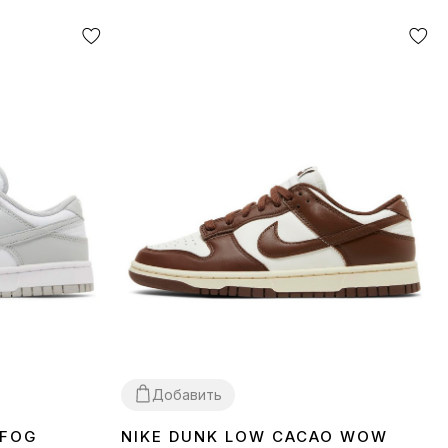
Добавить
 FOG
NIKE DUNK LOW CACAO WOW
36
37
38
39
40
41
42
43
44
45