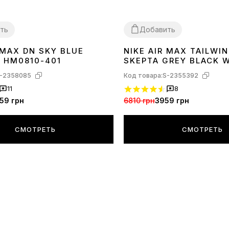
ть
Добавить
 MAX DN SKY BLUE
NIKE AIR MAX TAILWIN
41
42
43
44
45
 HM0810-401
SKEPTA GREY BLACK 
-2358085
Код товара:
S-2355392
11
8
59 грн
6810 грн
3959 грн
СМОТРЕТЬ
СМОТРЕТЬ