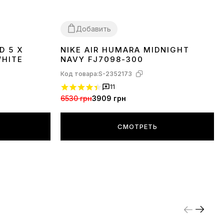
Добавить
D 5 X
NIKE AIR HUMARA MIDNIGHT
40
41
WHITE
NAVY FJ7098-300
Код товара:
S-2352173
11
6530 грн
3909 грн
СМОТРЕТЬ