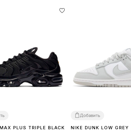
ть
Добавить
 MAX PLUS TRIPLE BLACK
NIKE DUNK LOW GREY
40
41
42
43
44
45
36
37
38
39
40
41
42
43
44
45