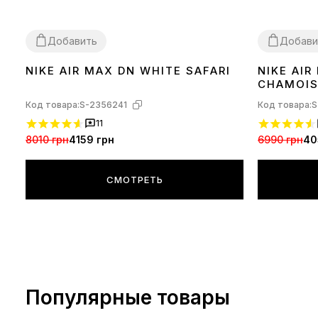
Добавить
Добави
NIKE AIR MAX DN WHITE SAFARI
NIKE AIR
36
37
38
39
44
CHAMOIS
Код товара:
S-2356241
Код товара:
S
11
8010 грн
4159 грн
6990 грн
40
СМОТРЕТЬ
Популярные товары