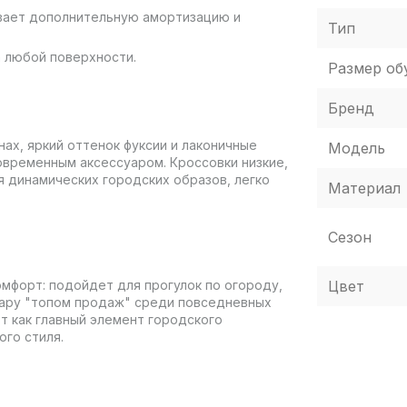
вает дополнительную амортизацию и
Тип
а любой поверхности.
Размер об
Бренд
нах, яркий оттенок фуксии и лаконичные
Модель
 современным аксессуаром. Кроссовки низкие,
я динамических городских образов, легко
Материал
Сезон
Цвет
омфорт: подойдет для прогулок по огороду,
пару "топом продаж" среди повседневных
ют как главный элемент городского
го стиля.