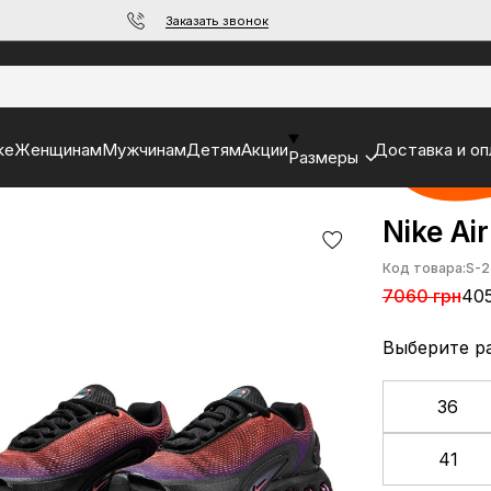
Заказать звонок
ke
Женщинам
Мужчинам
Детям
Акции
Доставка и оп
Размеры
Nike Ai
Код товара:
S-2
7060 грн
405
Выберите р
36
41