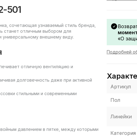
2-501
винка, сочетающая узнаваемый стиль бренда,
Возвра
ль станет отличным выбором для
момент
и универсальному внешнему виду.
«О защи
я
Подробней об
еспечивает отличную вентиляцию и
Характ
личивая долговечность даже при активной
Артикул
оссовки стильными и современными
Пол
Линейки
 двойным давлением в пятке, между которыми
Категория