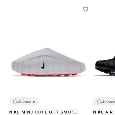
Добавить
Добави
NIKE MIND 001 LIGHT SMOKE
NIKE AIR
37
38
39
40
41
42
43
44
45
36
37
38
39