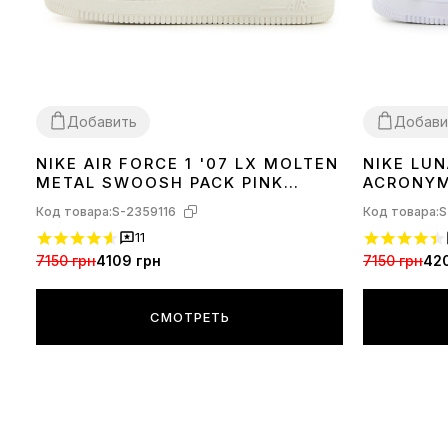
Добавить
Добави
NIKE AIR FORCE 1 '07 LX MOLTEN
NIKE LUN
36
37
38
39
40
41
45
METAL SWOOSH PACK PINK
ACRONYM
IF1686-161
Код товара:
S-2359116
Код товара:
S
11
7150 грн
4109 грн
7150 грн
42
СМОТРЕТЬ