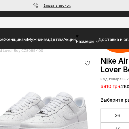
Заказать звонок
ke
Женщинам
Мужчинам
Детям
Акции
Доставка и оп
Размеры
ied Lover Boy CZ8065-100
Nike Ai
Lover 
Код товара:
S-2
6810 грн
410
Выберите р
36