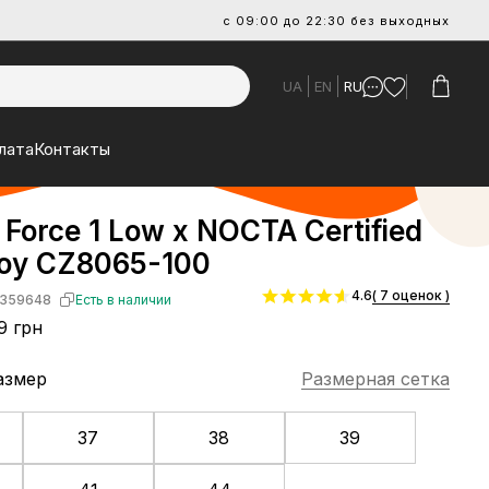
с 09:00 до 22:30 без выходных
UA
EN
RU
лата
Контакты
r Force 1 Low x NOCTA Certified
Boy CZ8065-100
4.6
( 7 оценок )
359648
Есть в наличии
9 грн
азмер
Размерная сетка
37
38
39