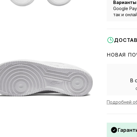
Варианты
Google Pay
так и онла
ДОСТАВ
НОВАЯ ПО
В 
Подробней об
Гаранти