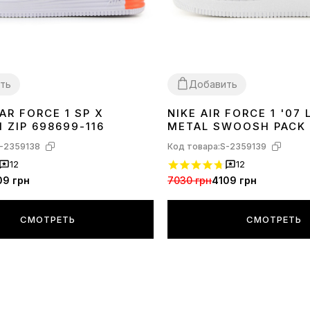
ть
Добавить
AR FORCE 1 SP X
NIKE AIR FORCE 1 '07
36
37
38
39
40
41
43
44
45
 ZIP 698699-116
METAL SWOOSH PACK
IF1686-101
-2359138
Код товара:
S-2359139
12
12
09 грн
7030 грн
4109 грн
СМОТРЕТЬ
СМОТРЕТЬ