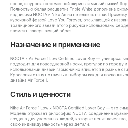
носок, шнуровка переменной ширины и мягкий низкий бо
Полностью белая расцветка Triple White дополнена фир
надписями NOCTA и Nike Air на петельках пятки. Промеж
курсивной фразой Love You Forever, отсылающей к назва
традиционного звёздчатого рисунка использованы серде
элемент, завершающий образ.
Назначение и применение
NOCTA x Air Force 1 Low Certified Lover Boy — универсал
подходит для повседневной носки, прогулок по городу и
использовании дизайн гармонично впишется в разные ст
Кроссовки станут отличным выбором как для поклонников
дизайна Air Force 1.
Стиль и ценности
Nike Air Force 1 Low x NOCTA Certified Lover Boy — это с
Модель отражает философию NOCTA: соединение музыки,
создана для уверенных людей, которые ценят качество,
свою индивидуальность через детали.