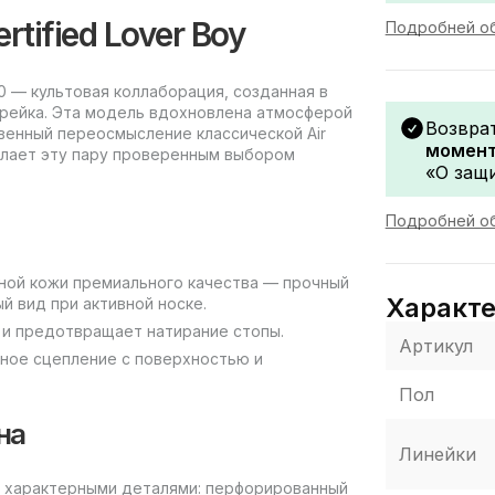
rtified Lover Boy
Подробней об
100 — культовая коллаборация, созданная в
рейка. Эта модель вдохновлена атмосферой
Возвра
твенный переосмысление классической Air
момент
делает эту пару проверенным выбором
«О защи
Подробней об
ной кожи премиального качества — прочный
Характ
й вид при активной носке.
 и предотвращает натирание стопы.
Артикул
ное сцепление с поверхностью и
Пол
на
Линейки
w с характерными деталями: перфорированный