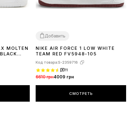
Добавить
 LX MOLTEN
NIKE AIR FORCE 1 LOW WHITE
40
41
42
44
45
 BLACK
TEAM RED FV5948-105
Код товара:
S-2359716
11
6610 грн
4009 грн
СМОТРЕТЬ