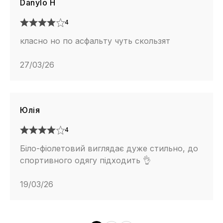
Danylo H
4
класно но по асфальту чуть скользят
27/03/26
Юлія
4
Біло-фіолетовий виглядає дуже стильно, до
спортивного одягу підходить 👌
19/03/26