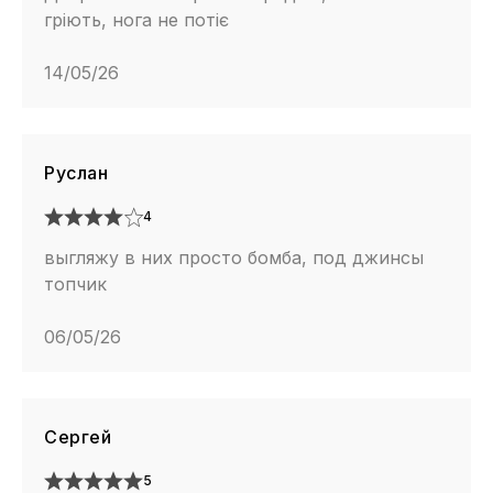
гріють, нога не потіє
14/05/26
Руслан
4
выгляжу в них просто бомба, под джинсы
топчик
06/05/26
Сергей
5