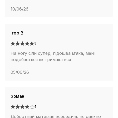
10/06/26
Ігор В.
5
На ногу сіли супер, підошва м’яка, мені
подобається як тримаються
05/06/26
роман
4
Добротний матеріал всередині, не сильно