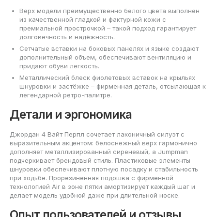
Верх модели преимущественно белого цвета выполнен
из качественной гладкой и фактурной кожи с
премиальной прострочкой – такой подход гарантирует
долговечность и надёжность.
Сетчатые вставки на боковых панелях и языке создают
дополнительный объем, обеспечивают вентиляцию и
придают обуви легкость.
Металлический блеск фиолетовых вставок на крыльях
шнуровки и застёжке – фирменная деталь, отсылающая к
легендарной ретро-палитре.
Детали и эргономика
Джордан 4 Вайт Перпл сочетает лаконичный силуэт с
выразительным акцентом: белоснежный верх гармонично
дополняет металлизированный сиреневый, а Jumpman
подчеркивает брендовый стиль. Пластиковые элементы
шнуровки обеспечивают плотную посадку и стабильность
при ходьбе. Прорезиненная подошва с фирменной
технологией Air в зоне пятки амортизирует каждый шаг и
делает модель удобной даже при длительной носке.
Опыт пользователей и отзывы