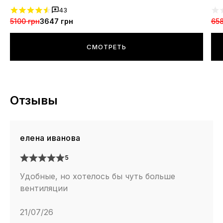
43
5100 грн
3647 грн
658
СМОТРЕТЬ
Отзывы
елена иванова
5
Удобные, но хотелось бы чуть больше
вентиляции
21/07/26