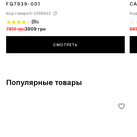
36
37
38
39
40
41
42
44
45
3
FQ7939-001
CA
40
Код товара:
S-2356622
Код
9
7810 грн
3909 грн
681
СМОТРЕТЬ
Популярные товары