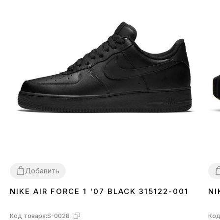
Добавить
NIKE AIR FORCE 1 '07 BLACK 315122-001
NI
36
37
38
39
40
41
42
43
44
45
46
3
Код товара:
S-0028
Код