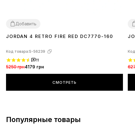
Добавить
JORDAN 4 RETRO FIRE RED DC7770-160
JO
36
37
38
39
41
42
43
44
3
Код товара:
S-56239
Код
11
5250 грн
4179 грн
627
СМОТРЕТЬ
Популярные товары