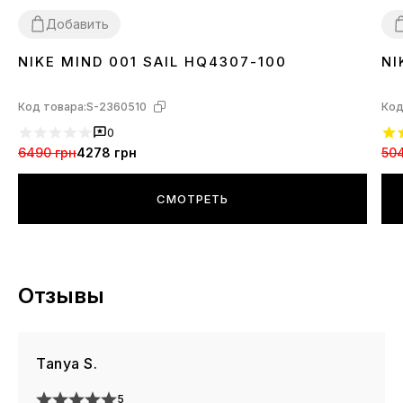
Добавить
NIKE MIND 001 SAIL HQ4307-100
NI
37
38
39
40
41
42
43
44
3
Код товара:
S-2360510
Код
0
6490 грн
4278 грн
504
СМОТРЕТЬ
Отзывы
Tanya S.
5