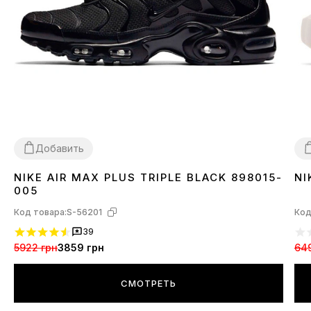
Добавить
NIKE AIR MAX PLUS TRIPLE BLACK 898015-
NI
36
37
38
39
40
41
42
43
44
45
3
005
Код товара:
S-56201
Код
39
5922 грн
3859 грн
64
СМОТРЕТЬ