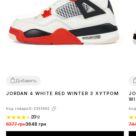
Добавить
JORDAN 4 WHITE RED WINTER З ХУТРОМ
JO
36
37
38
4
WI
Код товара:
S-2351492
Код
12
6377 грн
3648 грн
74