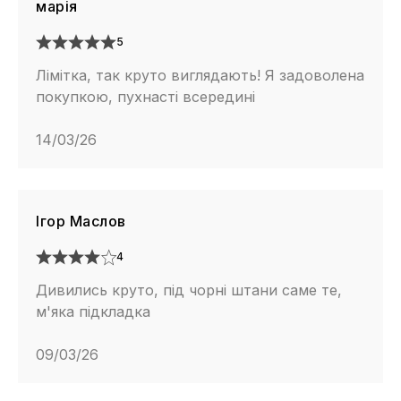
марія
5
Лімітка, так круто виглядають! Я задоволена
покупкою, пухнасті всередині
14/03/26
Ігор Маслов
4
Дивились круто, під чорні штани саме те,
м'яка підкладка
09/03/26