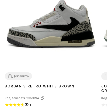
Добавить
JORDAN 3 RETRO WHITE BROWN
JO
36
3
GR
Код товара:
S-2351894
Код
11