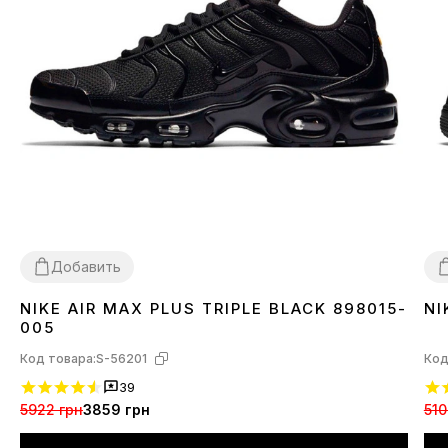
Добавить
NIKE AIR MAX PLUS TRIPLE BLACK 898015-
NI
36
37
38
39
40
41
42
43
44
45
3
005
Код товара:
S-56201
Код
39
5922 грн
3859 грн
510