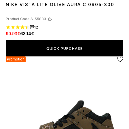
NIKE VISTA LITE OLIVE AURA CI0905-300
37
Product Code:
S-55833
12
90.93€
63.14€
QUICK PURCHASE
Promotion