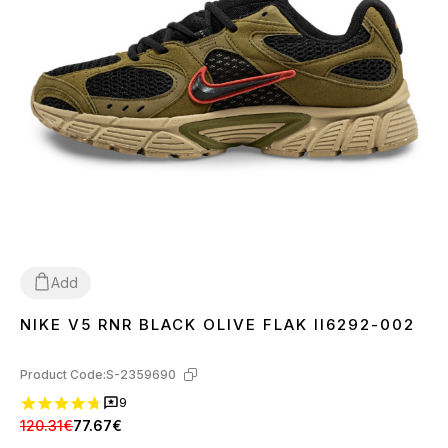
Add
NIKE V5 RNR BLACK OLIVE FLAK II6292-002
41
42
44
Product Code:
S-2359690
9
120.31€
77.67€