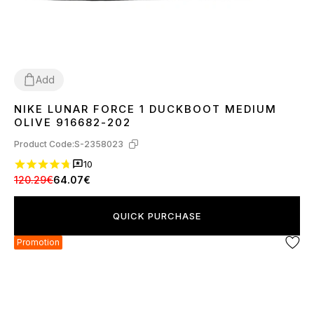
Add
NIKE LUNAR FORCE 1 DUCKBOOT MEDIUM
42
44
OLIVE 916682-202
Product Code:
S-2358023
10
120.29€
64.07€
QUICK PURCHASE
Promotion