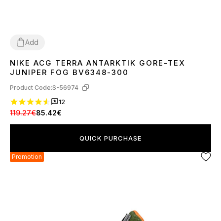
Add
NIKE ACG TERRA ANTARKTIK GORE-TEX
41
42
43
44
45
JUNIPER FOG BV6348-300
Product Code:
S-56974
12
119.27€
85.42€
QUICK PURCHASE
Promotion