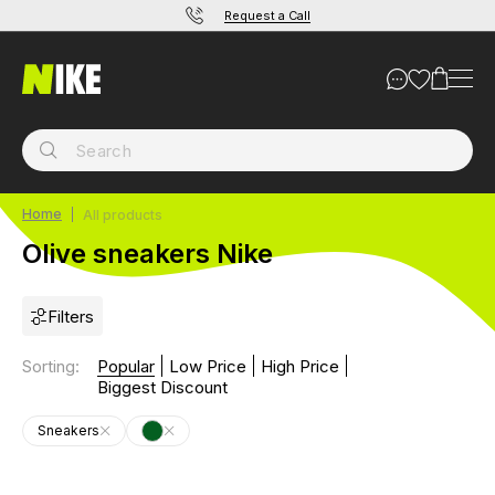
Request a Call
Home
All products
Olive sneakers Nike
Filters
Sorting
:
Popular
Low Price
High Price
Biggest Discount
Sneakers