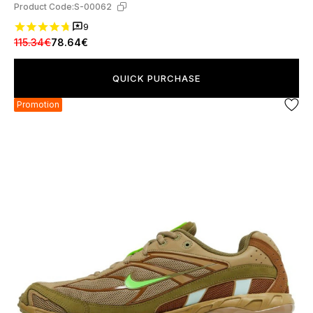
Product Code:
S-00062
9
115.34€
78.64€
QUICK PURCHASE
Promotion