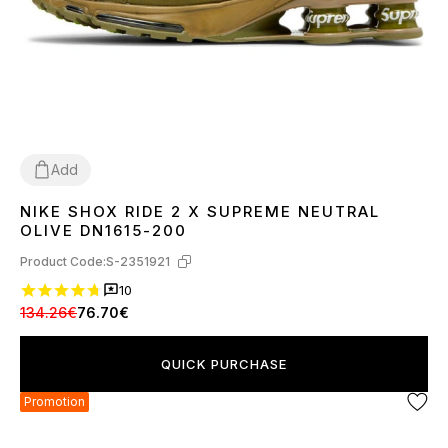
Add
NIKE SHOX RIDE 2 X SUPREME NEUTRAL
38
40
41
42
43
44
45
OLIVE DN1615-200
Product Code:
S-2351921
10
134.26€
76.70€
QUICK PURCHASE
Promotion