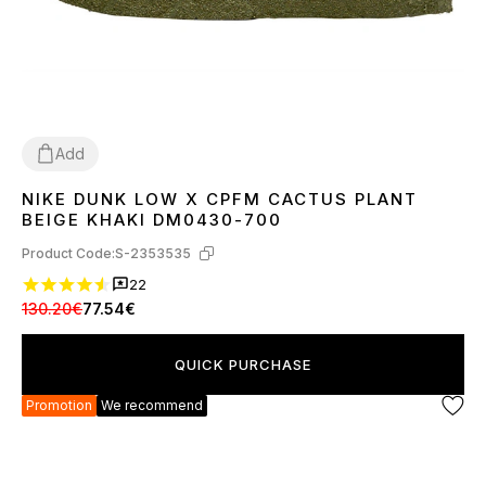
Add
NIKE DUNK LOW X CPFM CACTUS PLANT
36
37
38
40
41
44
BEIGE KHAKI DM0430-700
Product Code:
S-2353535
22
130.20€
77.54€
QUICK PURCHASE
Promotion
We recommend