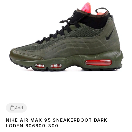
Add
NIKE AIR MAX 95 SNEAKERBOOT DARK
41
42
43
44
45
LODEN 806809-300