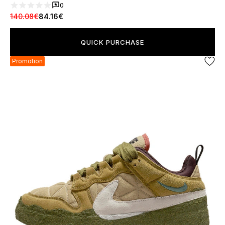
0
140.08€
84.16€
QUICK PURCHASE
Promotion