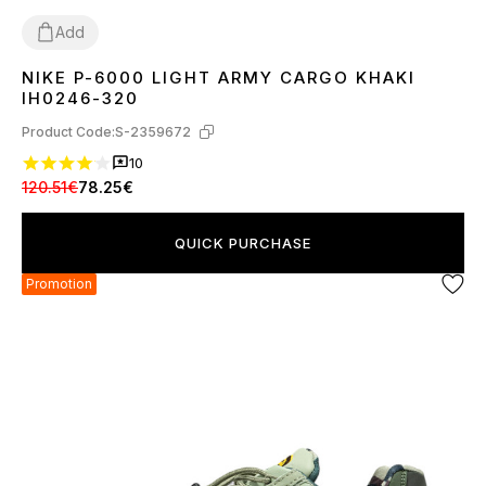
Add
NIKE P-6000 LIGHT ARMY CARGO KHAKI
40
41
42
43
44
45
IH0246-320
Product Code:
S-2359672
10
120.51€
78.25€
QUICK PURCHASE
Promotion