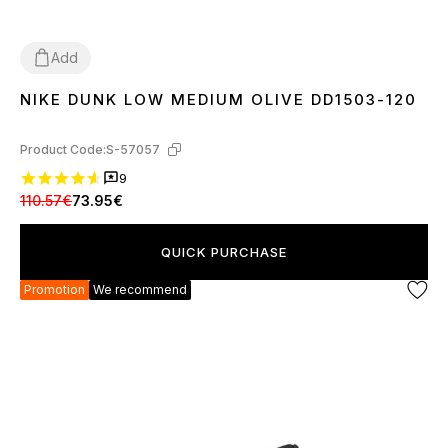
Add
NIKE DUNK LOW MEDIUM OLIVE DD1503-120
37
38
40
Product Code:
S-57057
9
110.57€
73.95€
QUICK PURCHASE
Promotion
We recommend