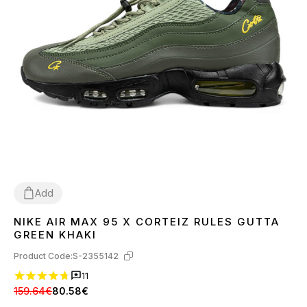
Add
NIKE AIR MAX 95 X CORTEIZ RULES GUTTA
38
39
42
43
44
45
GREEN KHAKI
Product Code:
S-2355142
11
159.64€
80.58€