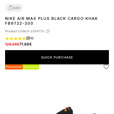
Add
NIKE AIR MAX PLUS BLACK CARGO KHAK
41
42
43
44
FB9722-300
Product Code:
S-2354173
10
128.26€
71.86€
QUICK PURCHASE
Promotion
Exclusive