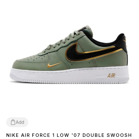
Add
NIKE AIR FORCE 1 LOW '07 DOUBLE SWOOSH
42
43
44