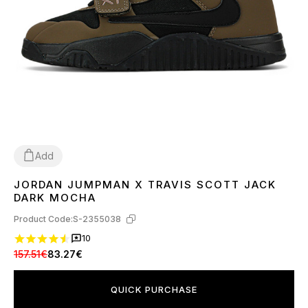
Add
JORDAN JUMPMAN X TRAVIS SCOTT JACK
36
37
38
39
40
41
42
DARK MOCHA
Product Code:
S-2355038
10
157.51€
83.27€
QUICK PURCHASE