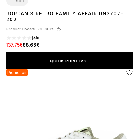
Add
JORDAN 3 RETRO FAMILY AFFAIR DN3707-
40
41
42
43
44
45
202
Product Code:
S-2359829
0
137.75€
88.66€
QUICK PURCHASE
Promotion