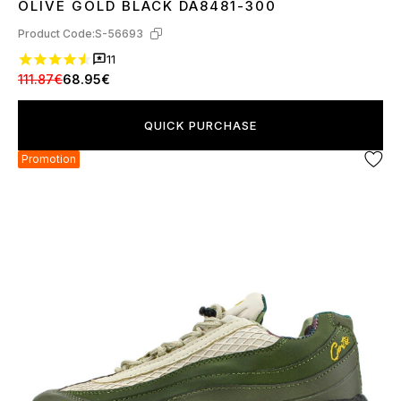
OLIVE GOLD BLACK DA8481-300
Product Code:
S-56693
11
111.87€
68.95€
QUICK PURCHASE
Promotion