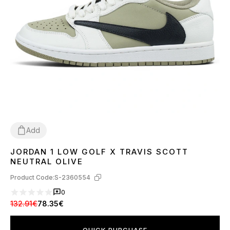
Add
JORDAN 1 LOW GOLF X TRAVIS SCOTT
36
42
45
NEUTRAL OLIVE
Product Code:
S-2360554
0
132.91€
78.35€