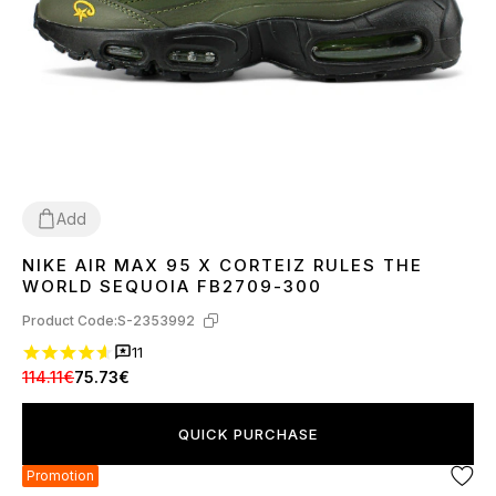
Add
NIKE AIR MAX 95 X CORTEIZ RULES THE
40
41
42
43
44
WORLD SEQUOIA FB2709-300
Product Code:
S-2353992
11
114.11€
75.73€
QUICK PURCHASE
Promotion