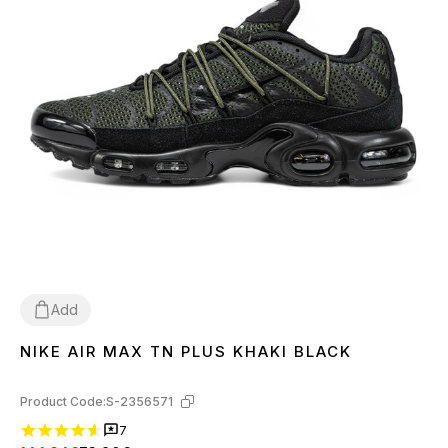
Add
NIKE AIR MAX TN PLUS KHAKI BLACK
41
42
43
44
45
Product Code:
S-2356571
7