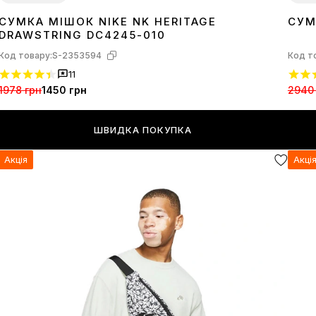
СУМКА МІШОК NIKE NK HERITAGE
СУМ
1SIZE
1SI
DRAWSTRING DC4245-010
Код товару:
S-2353594
Код т
11
1978 грн
1450 грн
2940
ШВИДКА ПОКУПКА
Акція
Акці