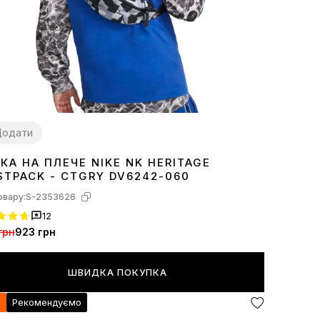
Додати
КА НА ПЛЕЧЕ NIKE NK HERITAGE
ZE
STPACK - CTGRY DV6242-060
овару:
S-2353626
12
грн
923 грн
ШВИДКА ПОКУПКА
я
Рекомендуємо