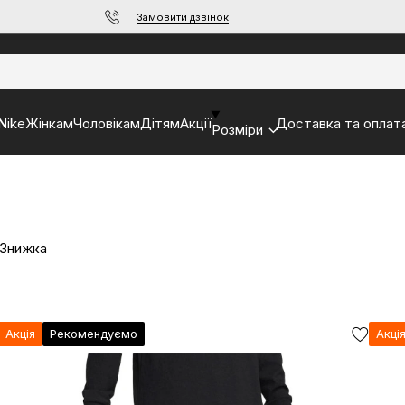
Замовити дзвінок
Nike
Жінкам
Чоловікам
Дітям
Акції
Доставка та оплат
Розміри
 Знижка
Акція
Рекомендуємо
Акці