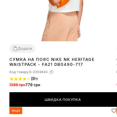
Додати
СУМКА НА ПОЯС NIKE NK HERITAGE
1SIZE
WAISTPACK - FA21 DB0490-717
Код товару:
S-2353643
11
1386 грн
779 грн
ШВИДКА ПОКУПКА
Акція