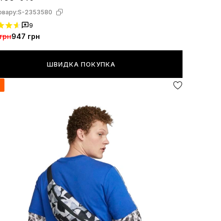
овару:
S-2353580
9
грн
947 грн
ШВИДКА ПОКУПКА
я