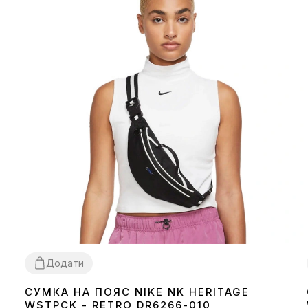
Додати
СУМКА НА ПОЯС NIKE NK HERITAGE
1SIZE
WSTPCK - RETRO DR6266-010