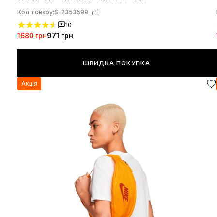
Код товару:
S-2353599
10
1680 грн
971 грн
ШВИДКА ПОКУПКА
Акція