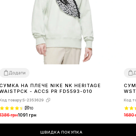
Додати
СУМКА НА ПЛЕЧЕ NIKE NK HERITAGE
СУМ
1SIZE
1SI
WAISTPCK - ACCS PR FD5593-010
WST
Код товару:
S-2353629
Код т
10
1386 грн
1091 грн
1680 
ШВИДКА ПОКУПКА