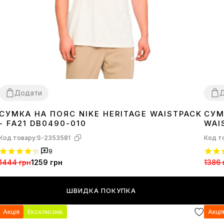
Додати
СУМКА НА ПОЯС NIKE HERITAGE WAISTPACK
СУМ
1SIZE
1SI
- FA21 DB0490-010
WAI
Код товару:
S-2353581
Код т
9
1444 грн
1259 грн
1386 
ШВИДКА ПОКУПКА
Акція
Ексклюзив
Акці