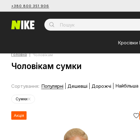
+380 800 351 906
Кросівки 
Головна
Чоловікам
Чоловікам сумки
Найбільша
Сортування
:
Популярні
Дешевші
Дорожчі
Сумки
Акція