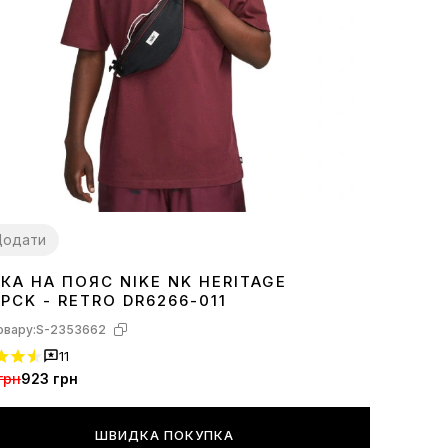
Додати
КА НА ПОЯС NIKE NK HERITAGE
ZE
PCK - RETRO DR6266-011
овару:
S-2353662
11
грн
923 грн
ШВИДКА ПОКУПКА