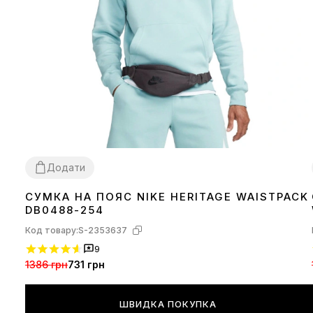
Додати
СУМКА НА ПОЯС NIKE HERITAGE WAISTPACK
1SIZE
DB0488-254
Код товару:
S-2353637
9
1386 грн
731 грн
ШВИДКА ПОКУПКА