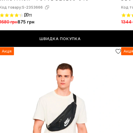
Код товару:
S-2353666
Код т
11
1680 грн
875 грн
1344 
ШВИДКА ПОКУПКА
Акція
Акці