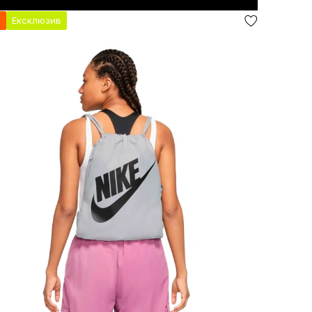
я
Ексклюзив