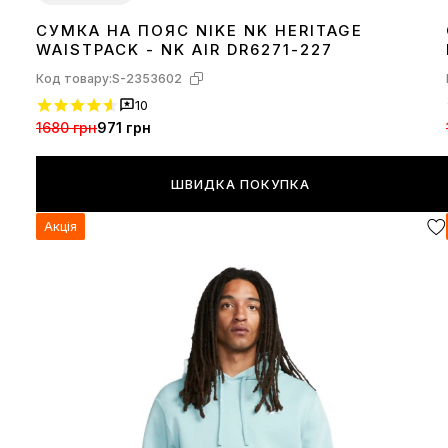
СУМКА НА ПОЯС NIKE NK HERITAGE
1SIZE
WAISTPACK - NK AIR DR6271-227
Код товару:
S-2353602
10
1680 грн
971 грн
ШВИДКА ПОКУПКА
Акція