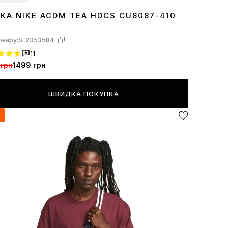
КА NIKE ACDM TEA HDCS CU8087-410
ZE
овару:
S-2353584
11
 грн
1499 грн
ШВИДКА ПОКУПКА
я