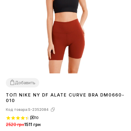
Добавить
ТОП NIKE NY DF ALATE CURVE BRA DM0660-
XS
010
Код товара:
S-2352084
10
2520 грн
1511 грн