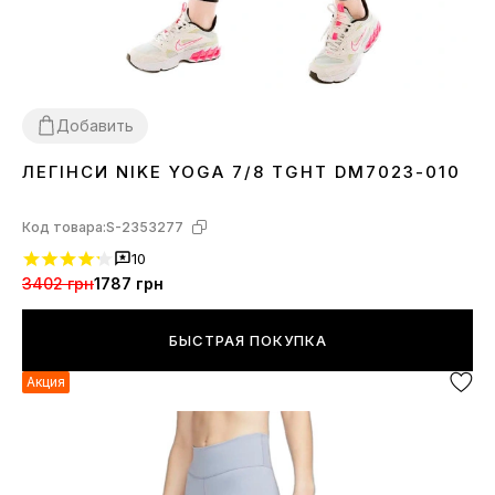
Добавить
ЛЕГІНСИ NIKE YOGA 7/8 TGHT DM7023-010
XS
Код товара:
S-2353277
10
3402 грн
1787 грн
БЫСТРАЯ ПОКУПКА
Акция