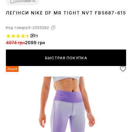
Добавить
ЛЕГІНСИ NIKE DF MR TIGHT NVT FB5687-615
XS
S
M
Код товара:
S-2353292
11
4074 грн
2099 грн
БЫСТРАЯ ПОКУПКА
Акция