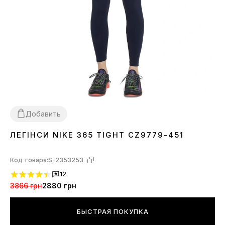
Добавить
ЛЕГІНСИ NIKE 365 TIGHT CZ9779-451
L
Код товара:
S-2353253
12
3866 грн
2880 грн
БЫСТРАЯ ПОКУПКА