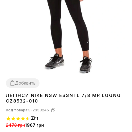
Добавить
ЛЕГІНСИ NIKE NSW ESSNTL 7/8 MR LGGNG
XS
CZ8532-010
Код товара:
S-2353245
11
2478 грн
1967 грн