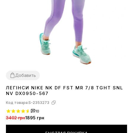
Добавить
ЛЕГІНСИ NIKE NK DF FST MR 7/8 TGHT SNL
XS
S
M
L
NV DX0950-567
Код товара:
S-2353273
10
3402 грн
1895 грн