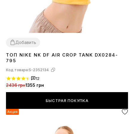
Добавить
ТОП NIKE NK DF AIR CROP TANK DX0284-
XS
S
M
L
795
Код товара:
S-2352134
12
2436 грн
1355 грн
БЫСТРАЯ ПОКУПКА
Акция