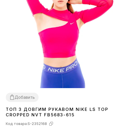
Добавить
ТОП З ДОВГИМ РУКАВОМ NIKE LS TOP
XS
S
CROPPED NVT FB5683-615
Код товара:
S-2352168