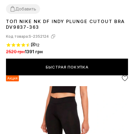
Добавить
ТОП NIKE NK DF INDY PLUNGE CUTOUT BRA
XS
L
DV9837-363
Код товара:
S-2352124
12
2520 грн
1391 грн
БЫСТРАЯ ПОКУПКА
Акция