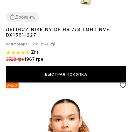
Добавить
ЛЕГІНСИ NIKE NY DF HR 7/8 TGHT NV+
XS
S
M
L
DX1561-227
Код товара:
S-2353274
11
3528 грн
1967 грн
БЫСТРАЯ ПОКУПКА
Акция