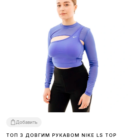
Добавить
ТОП З ДОВГИМ РУКАВОМ NIKE LS TOP
XS