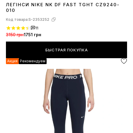
ЛЕГІНСИ NIKE NK DF FAST TGHT CZ9240-
XS
S
L
010
Код товара:
S-2353252
11
3150 грн
1751 грн
БЫСТРАЯ ПОКУПКА
Акция
Рекомендуем