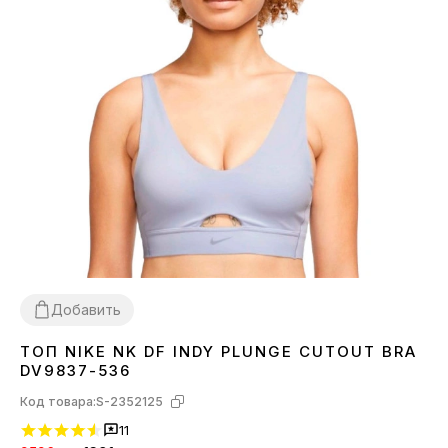
Добавить
ТОП NIKE NK DF INDY PLUNGE CUTOUT BRA
XS
M
L
DV9837-536
Код товара:
S-2352125
11