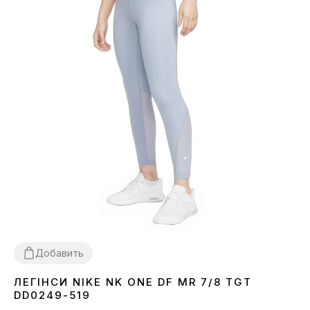
Добавить
ЛЕГІНСИ NIKE NK ONE DF MR 7/8 TGT
XS
M
L
DD0249-519