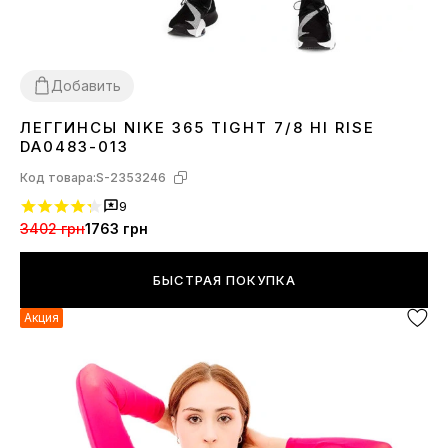
Добавить
ЛЕГГИНСЫ NIKE 365 TIGHT 7/8 HI RISE
XS
S
M
L
DA0483-013
Код товара:
S-2353246
9
3402 грн
1763 грн
БЫСТРАЯ ПОКУПКА
Акция