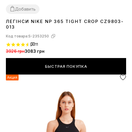
Добавить
ЛЕГІНСИ NIKE NP 365 TIGHT CROP CZ9803-
M
L
013
Код товара:
S-2353250
11
3926 грн
3083 грн
БЫСТРАЯ ПОКУПКА
Акция