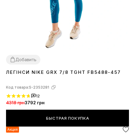
Добавить
ЛЕГІНСИ NIKE GRX 7/8 TGHT FB5488-457
XS
M
Код товара:
S-2353281
12
4318 грн
3792 грн
БЫСТРАЯ ПОКУПКА
Акция