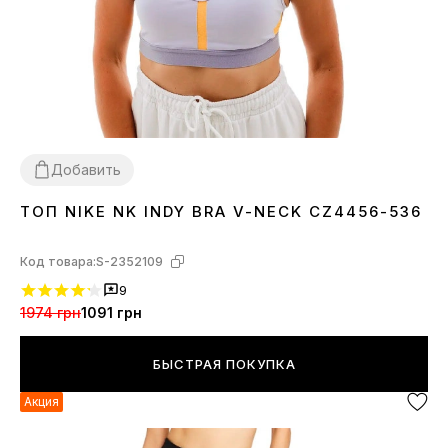
Добавить
ТОП NIKE NK INDY BRA V-NECK CZ4456-536
XS
L
Код товара:
S-2352109
9
1974 грн
1091 грн
БЫСТРАЯ ПОКУПКА
Акция