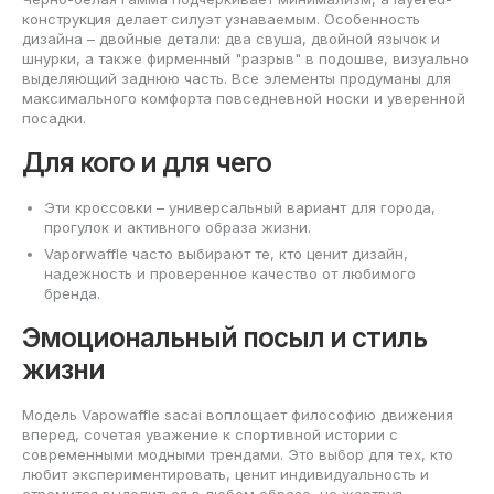
конструкция делает силуэт узнаваемым. Особенность
дизайна – двойные детали: два свуша, двойной язычок и
шнурки, а также фирменный "разрыв" в подошве, визуально
выделяющий заднюю часть. Все элементы продуманы для
максимального комфорта повседневной носки и уверенной
посадки.
Для кого и для чего
Эти кроссовки – универсальный вариант для города,
прогулок и активного образа жизни.
Vaporwaffle часто выбирают те, кто ценит дизайн,
надежность и проверенное качество от любимого
бренда.
Эмоциональный посыл и стиль
жизни
Модель Vapowaffle sacai воплощает философию движения
вперед, сочетая уважение к спортивной истории с
современными модными трендами. Это выбор для тех, кто
любит экспериментировать, ценит индивидуальность и
стремится выделиться в любом образе, не жертвуя