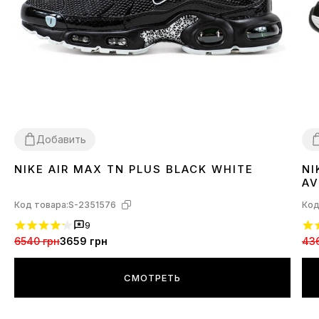
Добавить
NIKE AIR MAX TN PLUS BLACK WHITE
NI
41
4
AV
Код товара:
S-2351576
Код
9
6540 грн
3659 грн
43
СМОТРЕТЬ