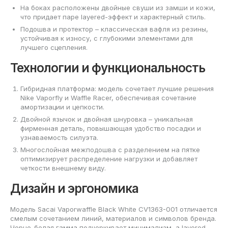
На боках расположены двойные свуши из замши и кожи,
что придает паре layered-эффект и характерный стиль.
Подошва и протектор – классическая вафля из резины,
устойчивая к износу, с глубокими элементами для
лучшего сцепления.
Технологии и функциональность
Гибридная платформа: модель сочетает лучшие решения
Nike Vaporfly и Waffle Racer, обеспечивая сочетание
амортизации и цепкости.
Двойной язычок и двойная шнуровка – уникальная
фирменная деталь, повышающая удобство посадки и
узнаваемость силуэта.
Многослойная межподошва с разделением на пятке
оптимизирует распределение нагрузки и добавляет
четкости внешнему виду.
Дизайн и эргономика
Модель Sacai Vaporwaffle Black White CV1363-001 отличается
смелым сочетанием линий, материалов и символов бренда.
Черно-белая гамма подчеркивает минимализм, а layered-