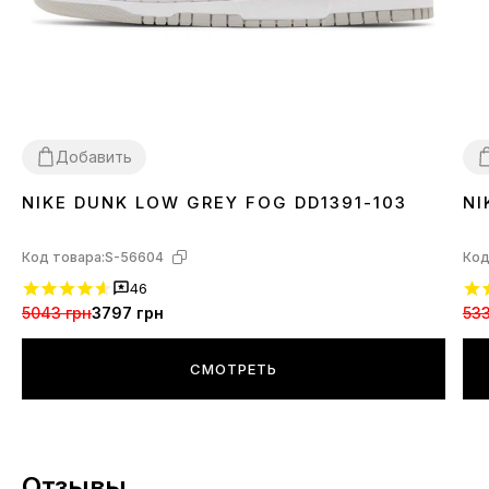
Добавить
NIKE DUNK LOW GREY FOG DD1391-103
NI
36
37
38
39
40
41
42
43
44
45
3
Код товара:
S-56604
Код
46
5043 грн
3797 грн
533
СМОТРЕТЬ
Отзывы