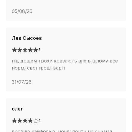
05/08/26
Лев Сысоев
5
під дощем трохи ковзають але в цілому все
норм, свої гроші варті
31/07/26
олег
4
вообще кайфовые, ношу почти не снимая