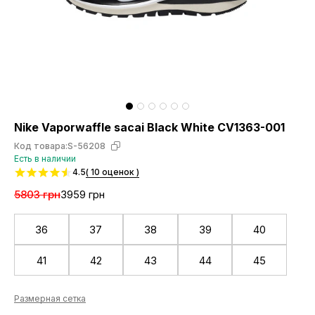
Nike Vaporwaffle sacai Black White CV1363-001
Код товара:
S-56208
Есть в наличии
4.5
( 10 оценок )
5803 грн
3959 грн
36
37
38
39
40
41
42
43
44
45
Размерная сетка