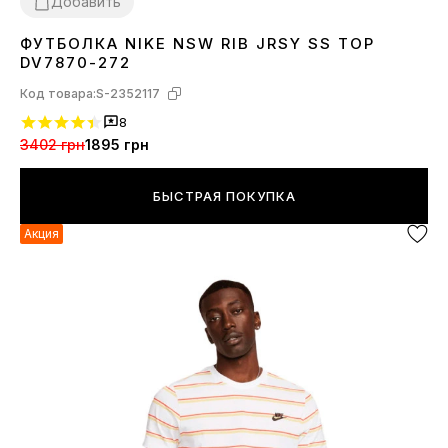
Добавить
ФУТБОЛКА NIKE NSW RIB JRSY SS TOP
XS
S
M
L
DV7870-272
Код товара:
S-2352117
8
3402 грн
1895 грн
БЫСТРАЯ ПОКУПКА
Акция