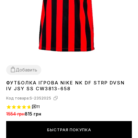
Добавить
ФУТБОЛКА ІГРОВА NIKE NK DF STRP DVSN
M
IV JSY SS CW3813-658
Код товара:
S-2352025
11
1554 грн
815 грн
БЫСТРАЯ ПОКУПКА