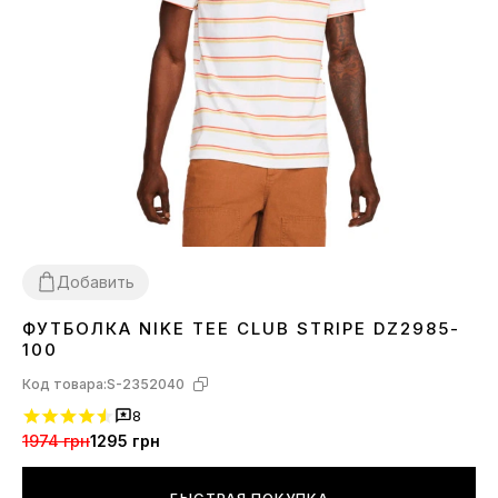
Добавить
ФУТБОЛКА NIKE TEE CLUB STRIPE DZ2985-
XS
S
100
Код товара:
S-2352040
8
1974 грн
1295 грн