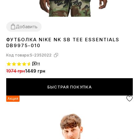
Добавить
ФУТБОЛКА NIKE NK SB TEE ESSENTIALS
XS
S
DB9975-010
Код товара:
S-2352022
11
1974 грн
1449 грн
БЫСТРАЯ ПОКУПКА
Акция