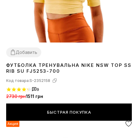
Добавить
ФУТБОЛКА ТРЕНУВАЛЬНА NIKE NSW TOP SS
XS
S
M
L
RIB SU FJ5253-700
Код товара:
S-2352158
9
2730 грн
1511 грн
БЫСТРАЯ ПОКУПКА
Акция