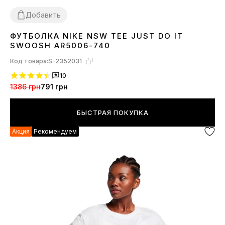
Добавить
ФУТБОЛКА NIKE NSW TEE JUST DO IT
S
M
SWOOSH AR5006-740
Код товара:
S-2352031
10
1386 грн
791 грн
БЫСТРАЯ ПОКУПКА
Акция
Рекомендуем