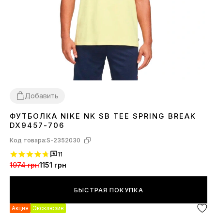
Добавить
ФУТБОЛКА NIKE NK SB TEE SPRING BREAK
S
M
L
XL
DX9457-706
Код товара:
S-2352030
11
1974 грн
1151 грн
БЫСТРАЯ ПОКУПКА
Акция
Эксклюзив