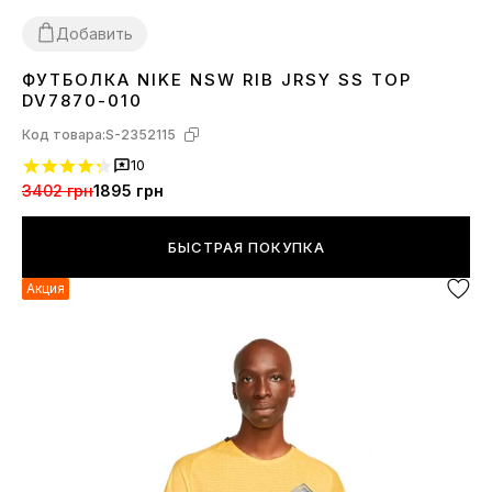
Добавить
ФУТБОЛКА NIKE NSW RIB JRSY SS TOP
XS
S
M
L
DV7870-010
Код товара:
S-2352115
10
3402 грн
1895 грн
БЫСТРАЯ ПОКУПКА
Акция