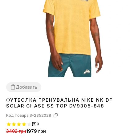
Добавить
ФУТБОЛКА ТРЕНУВАЛЬНА NIKE NK DF
L
XL
SOLAR CHASE SS TOP DV9305-848
Код товара:
S-2352028
9
3402 грн
1979 грн