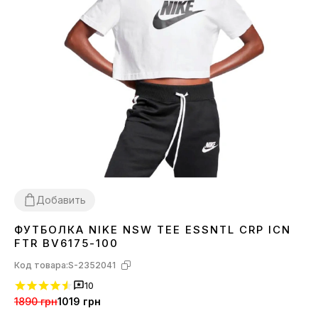
Добавить
ФУТБОЛКА NIKE NSW TEE ESSNTL CRP ICN
S
M
L
FTR BV6175-100
Код товара:
S-2352041
10
1890 грн
1019 грн