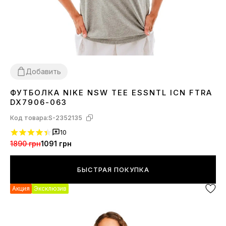
Добавить
ФУТБОЛКА NIKE NSW TEE ESSNTL ICN FTRA
XS
S
L
DX7906-063
Код товара:
S-2352135
10
1890 грн
1091 грн
БЫСТРАЯ ПОКУПКА
Акция
Эксклюзив