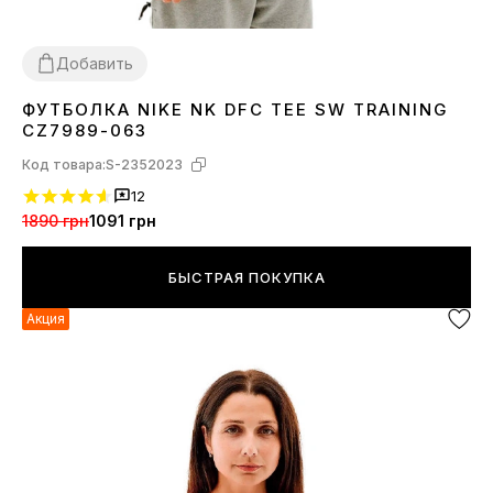
Добавить
ФУТБОЛКА NIKE NK DFC TEE SW TRAINING
S
CZ7989-063
Код товара:
S-2352023
12
1890 грн
1091 грн
БЫСТРАЯ ПОКУПКА
Акция