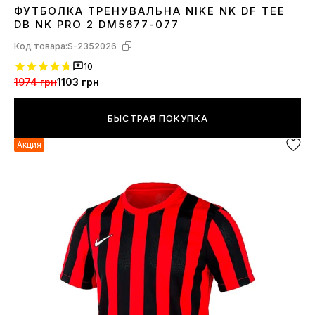
ФУТБОЛКА ТРЕНУВАЛЬНА NIKE NK DF TEE
S
DB NK PRO 2 DM5677-077
Код товара:
S-2352026
10
1974 грн
1103 грн
БЫСТРАЯ ПОКУПКА
Акция