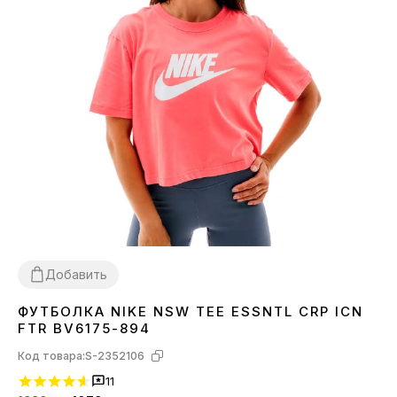
Добавить
ФУТБОЛКА NIKE NSW TEE ESSNTL CRP ICN
L
FTR BV6175-894
Код товара:
S-2352106
11