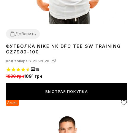
Добавить
ФУТБОЛКА NIKE NK DFC TEE SW TRAINING
XL
CZ7989-100
Код товара:
S-2352020
19
1890 грн
1091 грн
БЫСТРАЯ ПОКУПКА
Акция