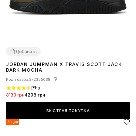
Добавить
JORDAN JUMPMAN X TRAVIS SCOTT JACK
36
37
38
39
40
41
42
DARK MOCHA
Код товара:
S-2355038
10
8130 грн
4298 грн
БЫСТРАЯ ПОКУПКА
Акция