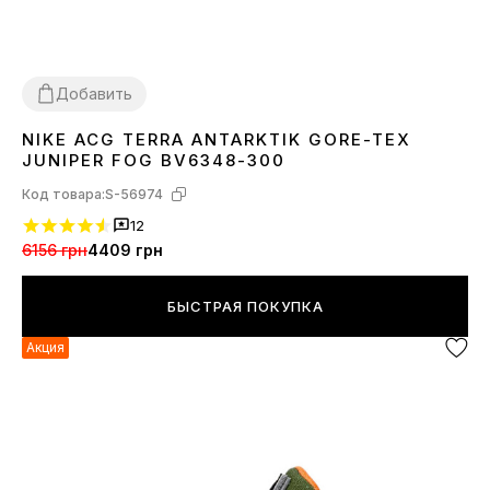
Добавить
NIKE ACG TERRA ANTARKTIK GORE-TEX
41
42
43
44
45
JUNIPER FOG BV6348-300
Код товара:
S-56974
12
6156 грн
4409 грн
БЫСТРАЯ ПОКУПКА
Акция