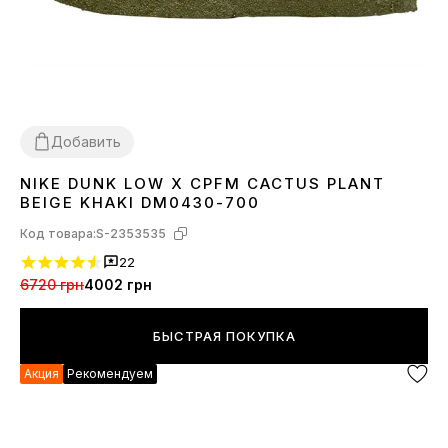
Добавить
NIKE DUNK LOW X CPFM CACTUS PLANT
36
37
38
40
41
44
BEIGE KHAKI DM0430-700
Код товара:
S-2353535
22
6720 грн
4002 грн
БЫСТРАЯ ПОКУПКА
Акция
Рекомендуем