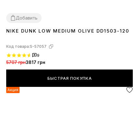
Добавить
NIKE DUNK LOW MEDIUM OLIVE DD1503-120
37
38
40
Код товара:
S-57057
9
5707 грн
3817 грн
БЫСТРАЯ ПОКУПКА
Акция