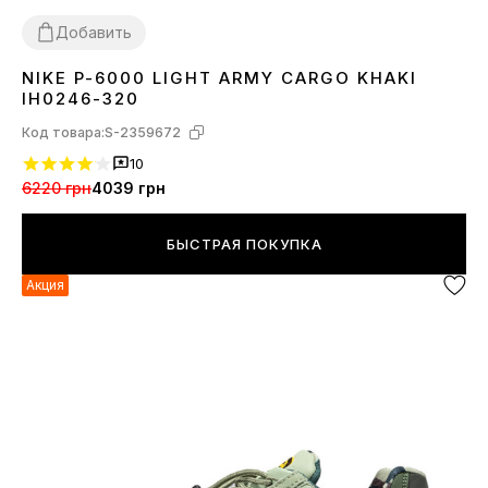
Добавить
NIKE P-6000 LIGHT ARMY CARGO KHAKI
40
41
42
43
44
45
IH0246-320
Код товара:
S-2359672
10
6220 грн
4039 грн
БЫСТРАЯ ПОКУПКА
Акция