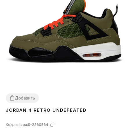
Добавить
JORDAN 4 RETRO UNDEFEATED
36
38
39
40
41
42
43
44
Код товара:
S-2360564