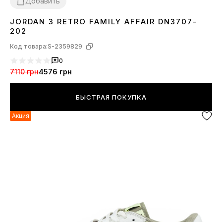
Добавить
JORDAN 3 RETRO FAMILY AFFAIR DN3707-
40
41
42
43
44
45
202
Код товара:
S-2359829
0
7110 грн
4576 грн
БЫСТРАЯ ПОКУПКА
Акция