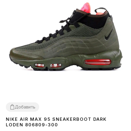
Добавить
NIKE AIR MAX 95 SNEAKERBOOT DARK
41
42
43
44
45
LODEN 806809-300