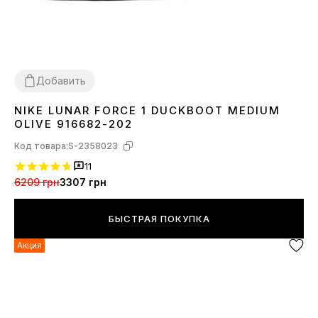
Добавить
NIKE LUNAR FORCE 1 DUCKBOOT MEDIUM
42
44
OLIVE 916682-202
Код товара:
S-2358023
11
6209 грн
3307 грн
БЫСТРАЯ ПОКУПКА
Акция