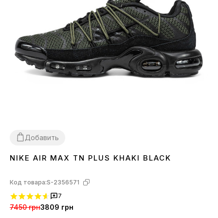
Добавить
NIKE AIR MAX TN PLUS KHAKI BLACK
41
42
43
44
45
Код товара:
S-2356571
7
7450 грн
3809 грн