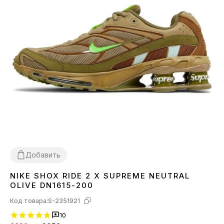
Добавить
NIKE SHOX RIDE 2 X SUPREME NEUTRAL
38
40
41
42
43
44
45
OLIVE DN1615-200
Код товара:
S-2351921
10