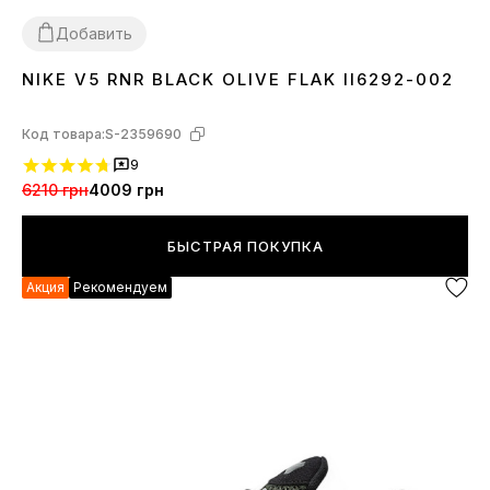
Добавить
NIKE V5 RNR BLACK OLIVE FLAK II6292-002
41
42
44
Код товара:
S-2359690
9
6210 грн
4009 грн
БЫСТРАЯ ПОКУПКА
Акция
Рекомендуем