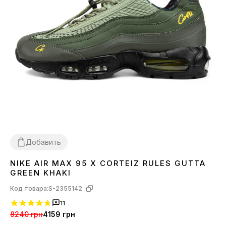
Добавить
NIKE AIR MAX 95 X CORTEIZ RULES GUTTA
38
39
42
43
44
45
GREEN KHAKI
Код товара:
S-2355142
11
8240 грн
4159 грн