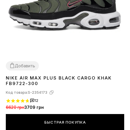
Добавить
NIKE AIR MAX PLUS BLACK CARGO KHAK
41
42
43
44
FB9722-300
Код товара:
S-2354173
12
6620 грн
3709 грн
БЫСТРАЯ ПОКУПКА