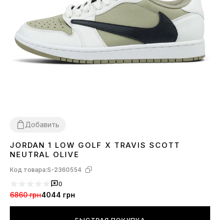
Добавить
JORDAN 1 LOW GOLF X TRAVIS SCOTT
36
42
45
NEUTRAL OLIVE
Код товара:
S-2360554
0
6860 грн
4044 грн