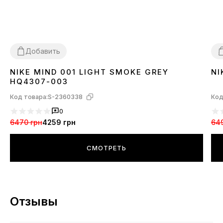
Добавить
NIKE MIND 001 LIGHT SMOKE GREY
NI
37
38
39
40
41
42
43
44
45
3
HQ4307-003
Код товара:
S-2360338
Код
0
6470 грн
4259 грн
64
СМОТРЕТЬ
Отзывы