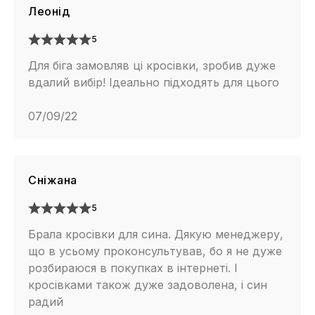
Леонід
5
Для біга замовляв ці кросівки, зробив дуже
вдалий вибір! Ідеально підходять для цього
07/09/22
Сніжана
5
Брала кросівки для сина. Дякую менеджеру,
що в усьому проконсультував, бо я не дуже
розбираюся в покупках в інтернеті. І
кросівками також дуже задоволена, і син
радий