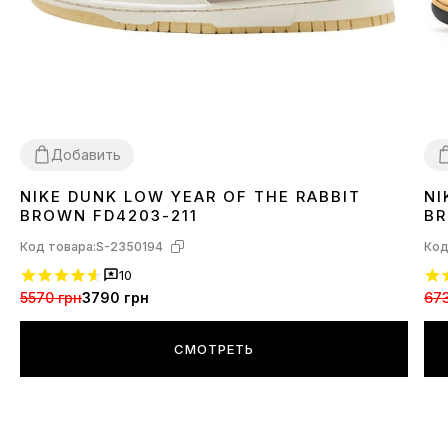
Добавить
NIKE DUNK LOW YEAR OF THE RABBIT
NI
36
37
38
39
40
41
4
BROWN FD4203-211
BR
Код товара:
S-2350194
Код
10
5570 грн
3790 грн
673
СМОТРЕТЬ