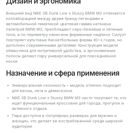
Дизайн и эргономика
Внешний вид NIKE SB Dunk Low x Stussy BMW M3 отличается
коллаборацией между двумя бренд-легендами и
автомобильной тематикой: цветовая гамма натхнена
палитрой BMW M3, преобладают серо-бежевые и зеленые
тона, а по периметру нанесены фирменные надписи. Силуэт
повторяет культовые баскетбольные формы 80-х годов, но
дополнен современными деталями. Конструкция модели
обмыслена для интуитивной удобства, а эргономичные
полосы делают пару универсальной для повседневной
носки.
Назначение и сфера применения
Универсальная сезонность – модель отлично подходит
для весны, лета и демисезона.
NIKE SB Dunk Low x Stussy BMW M3 часто покупают те, кто
ищет функциональные кроссовки для города, прогулок и
активного отдыха.
Пара доступна в популярных размерах для мужчин и
женщин, что делает ее востребованной среди широкой
аудитории.