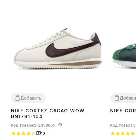
Добавить
Добави
NIKE CORTEZ CACAO WOW
NIKE CO
36
37
38
39
40
41
42
43
44
36
37
38
39
DN1791-104
Код товара:
S-2358655
Код товара:
S
10