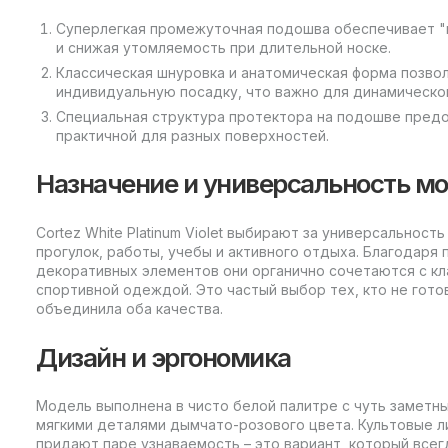
Суперлегкая промежуточная подошва обеспечивает "
и снижая утомляемость при длительной носке.
Классическая шнуровка и анатомическая форма позво
индивидуальную посадку, что важно для динамическог
Специальная структура протектора на подошве пред
практичной для разных поверхностей.
Назначение и универсальность м
Cortez White Platinum Violet выбирают за универсальнос
прогулок, работы, учебы и активного отдыха. Благодаря
декоративных элементов они органично сочетаются с к
спортивной одеждой. Это частый выбор тех, кто не гото
объединила оба качества.
Дизайн и эргономика
Модель выполнена в чисто белой палитре с чуть заметн
мягкими деталями дымчато-розового цвета. Культовые л
придают паре узнаваемость – это вариант, который всегд