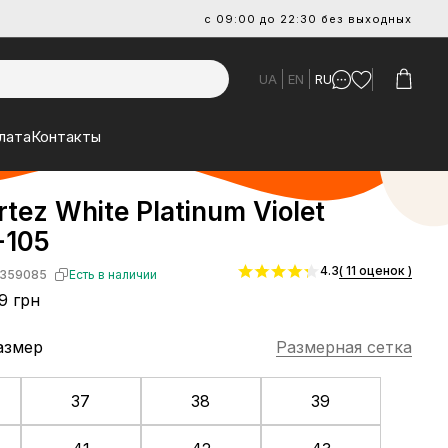
с 09:00 до 22:30 без выходных
UA
EN
RU
лата
Контакты
rtez White Platinum Violet
-105
4.3
( 11 оценок )
359085
Есть в наличии
9 грн
азмер
Размерная сетка
37
38
39