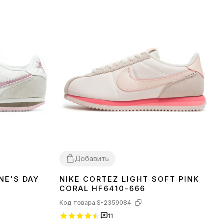
Добавить
NE'S DAY
NIKE CORTEZ LIGHT SOFT PINK
36
37
38
39
40
41
CORAL HF6410-666
Код товара:
S-2359084
11