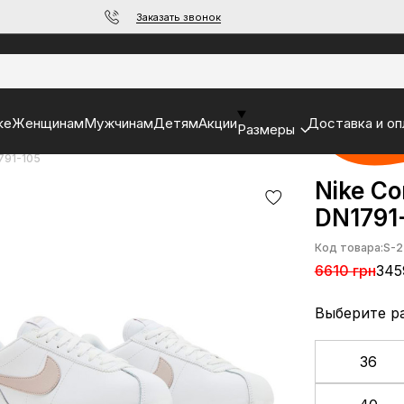
Заказать звонок
ke
Женщинам
Мужчинам
Детям
Акции
Доставка и оп
Размеры
1791-105
Nike Co
DN1791
Код товара:
S-2
6610 грн
345
Выберите р
36