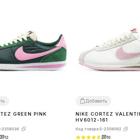
ть
Добавить
RTEZ GREEN PINK
NIKE CORTEZ VALENTI
38
39
40
HV6012-161
-2358036
Код товара:
S-2358092
12
10