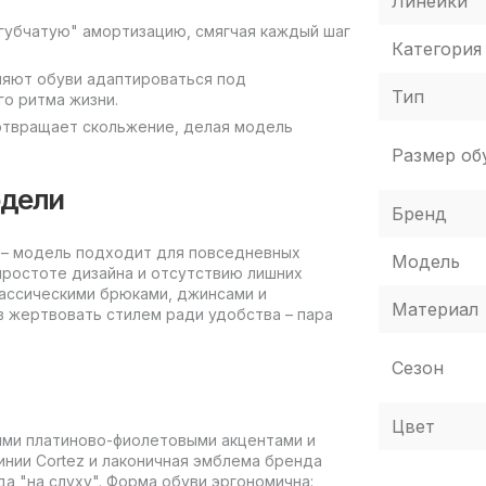
Линейки
губчатую" амортизацию, смягчая каждый шаг
Категория
ляют обуви адаптироваться под
Тип
о ритма жизни.
отвращает скольжение, делая модель
Размер об
одели
Бренд
ть – модель подходит для повседневных
Модель
 простоте дизайна и отсутствию лишних
лассическими брюками, джинсами и
Материал
в жертвовать стилем ради удобства – пара
Сезон
Цвет
ыми платиново-фиолетовыми акцентами и
инии Cortez и лаконичная эмблема бренда
а "на слуху". Форма обуви эргономична: