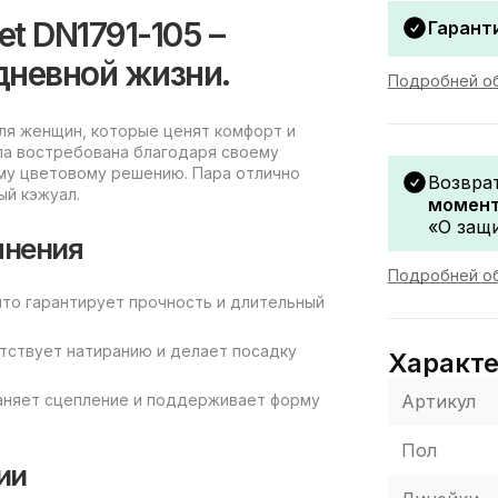
let DN1791-105 –
Гаранти
дневной жизни.
Подробней об
для женщин, которые ценят комфорт и
тала востребована благодаря своему
ому цветовому решению. Пара отлично
Возвра
ый кэжуал.
момент
«О защи
лнения
Подробней об
что гарантирует прочность и длительный
ятствует натиранию и делает посадку
Характ
Артикул
раняет сцепление и поддерживает форму
Пол
ии