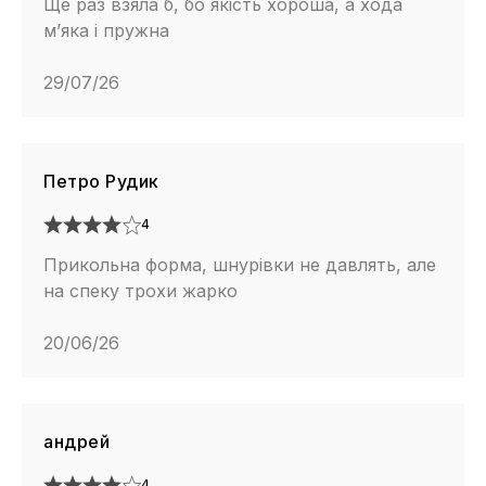
Ще раз взяла б, бо якість хороша, а хода
м’яка і пружна
29/07/26
Петро Рудик
4
Прикольна форма, шнурівки не давлять, але
на спеку трохи жарко
20/06/26
андрей
4