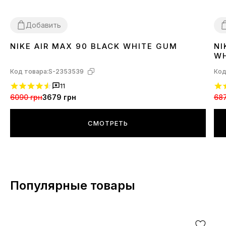
Добавить
NIKE AIR MAX 90 BLACK WHITE GUM
NI
43
44
45
4
WH
Код товара:
S-2353539
Код
11
6090 грн
3679 грн
687
СМОТРЕТЬ
Популярные товары