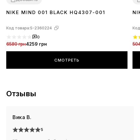
NIKE MIND 001 BLACK HQ4307-001
NI
36
37
38
39
40
41
42
43
44
45
3
Код товара:
S-2360224
Код
0
6580 грн
4259 грн
504
СМОТРЕТЬ
Отзывы
Вика В.
5