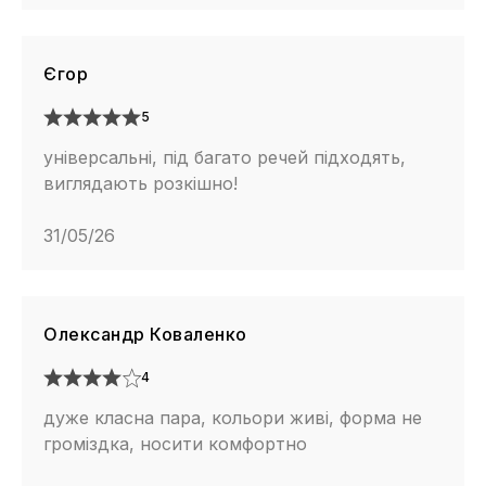
Єгор
5
універсальні, під багато речей підходять,
виглядають розкішно!
31/05/26
Олександр Коваленко
4
дуже класна пара, кольори живі, форма не
громіздка, носити комфортно