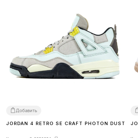
Добавить
JORDAN 4 RETRO SE CRAFT PHOTON DUST
JO
37
38
39
43
44
3