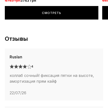
4743 грн
3743 грн
64
СМОТРЕТЬ
Отзывы
Ruslan
4
коллаб сочный! фиксация пятки на высоте,
амортизация прям кайф
22/07/26