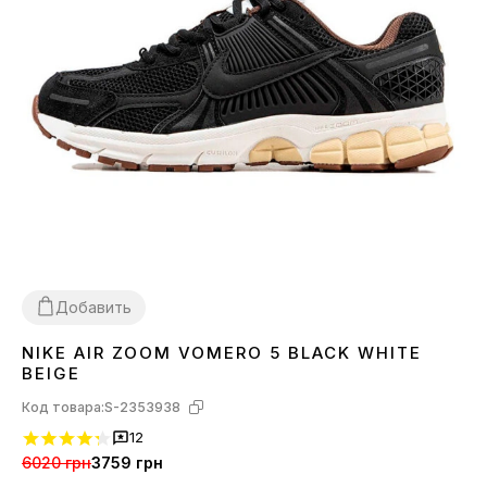
Добавить
NIKE AIR ZOOM VOMERO 5 BLACK WHITE
40
41
42
44
BEIGE
Код товара:
S-2353938
12
6020 грн
3759 грн