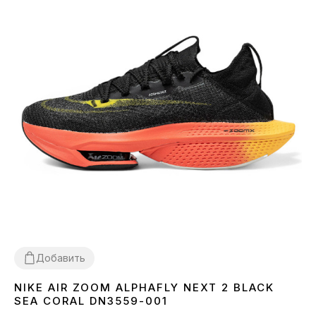
Добавить
NIKE AIR ZOOM ALPHAFLY NEXT 2 BLACK
36
37
38
39
40
45
SEA CORAL DN3559-001