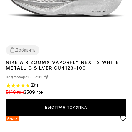
Добавить
NIKE AIR ZOOMX VAPORFLY NEXT 2 WHITE
45
METALLIC SILVER CU4123-100
Код товара:
S-57111
11
5140 грн
3509 грн
БЫСТРАЯ ПОКУПКА
Акция