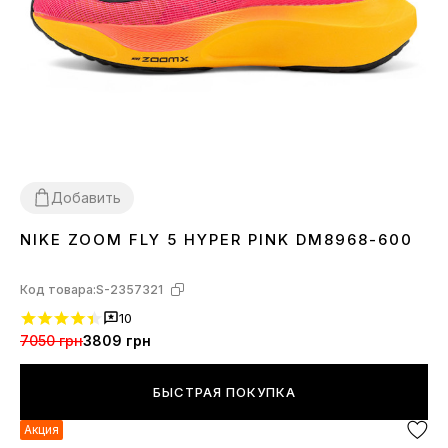
Добавить
NIKE ZOOM FLY 5 HYPER PINK DM8968-600
40
41
42
43
44
45
Код товара:
S-2357321
10
7050 грн
3809 грн
БЫСТРАЯ ПОКУПКА
Акция