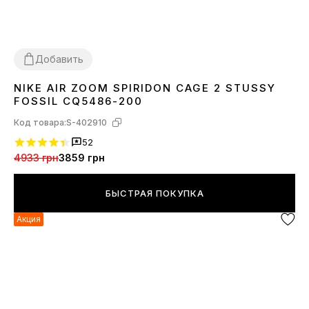
Добавить
NIKE AIR ZOOM SPIRIDON CAGE 2 STUSSY
36
37
38
39
40
41
42
43
44
45
FOSSIL CQ5486-200
Код товара:
S-402910
52
4933 грн
3859 грн
БЫСТРАЯ ПОКУПКА
Акция