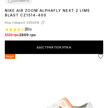
Добавить
NIKE AIR ZOOM ALPHAFLY NEXT 2 LIME
42
45
BLAST CZ1514-400
Код товара:
S-2352916
10
5130 грн
3869 грн
БЫСТРАЯ ПОКУПКА
Акция