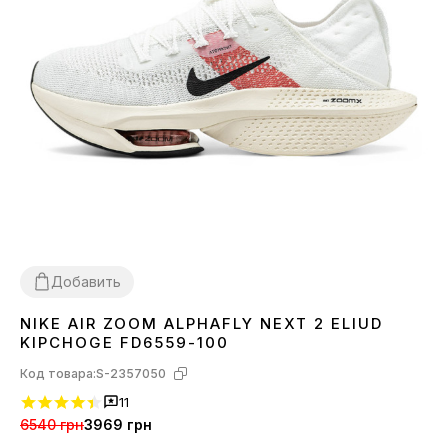
Добавить
NIKE AIR ZOOM ALPHAFLY NEXT 2 ELIUD
40
41
42
43
44
45
KIPCHOGE FD6559-100
Код товара:
S-2357050
11
6540 грн
3969 грн