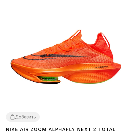
Добавить
NIKE AIR ZOOM ALPHAFLY NEXT 2 TOTAL
36
37
38
39
40
41
44
45