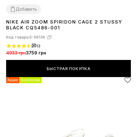
Добавить
NIKE AIR ZOOM SPIRIDON CAGE 2 STUSSY
36
37
38
39
40
41
42
43
44
45
BLACK CQ5486-001
Код товара:
S-56139
13
4933 грн
3759 грн
БЫСТРАЯ ПОКУПКА
Акция
Эксклюзив