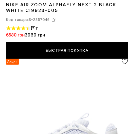
NIKE AIR ZOOM ALPHAFLY NEXT 2 BLACK
36
37
38
41
42
43
44
45
WHITE CI9923-005
Код товара:
S-2357046
11
6580 грн
3969 грн
БЫСТРАЯ ПОКУПКА
Акция