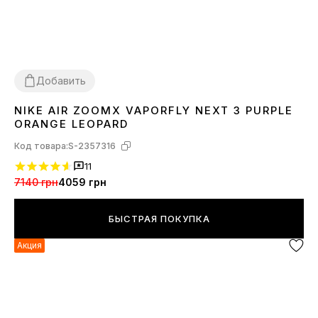
Добавить
NIKE AIR ZOOMX VAPORFLY NEXT 3 PURPLE
37
39
40
41
43
44
45
ORANGE LEOPARD
Код товара:
S-2357316
11
7140 грн
4059 грн
БЫСТРАЯ ПОКУПКА
Акция