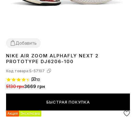
Добавить
NIKE AIR ZOOM ALPHAFLY NEXT 2
38
39
41
42
44
45
PROTOTYPE DJ6206-100
Код товара:
S-57107
10
5130 грн
3669 грн
БЫСТРАЯ ПОКУПКА
Акция
Эксклюзив