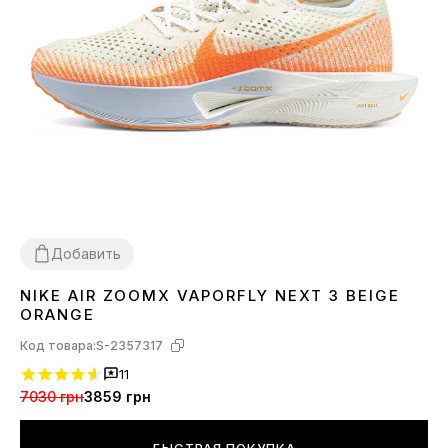
Добавить
NIKE AIR ZOOMX VAPORFLY NEXT 3 BEIGE
36
37
38
39
40
44
45
ORANGE
Код товара:
S-2357317
11
7030 грн
3859 грн