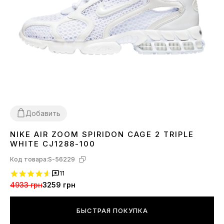
Добавить
NIKE AIR ZOOM SPIRIDON CAGE 2 TRIPLE
41
42
43
44
45
WHITE CJ1288-100
Код товара:
S-56229
11
4933 грн
3259 грн
БЫСТРАЯ ПОКУПКА