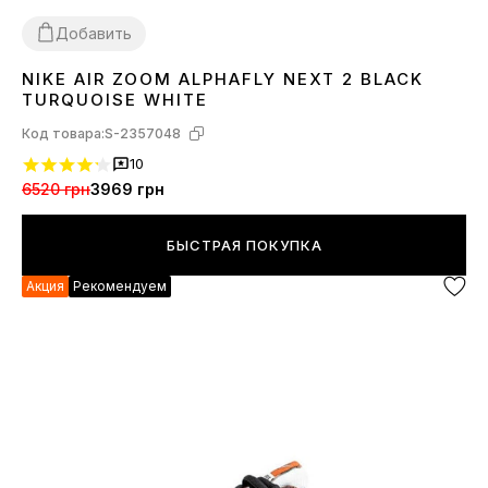
Добавить
NIKE AIR ZOOM ALPHAFLY NEXT 2 BLACK
42
TURQUOISE WHITE
Код товара:
S-2357048
10
6520 грн
3969 грн
БЫСТРАЯ ПОКУПКА
Акция
Рекомендуем