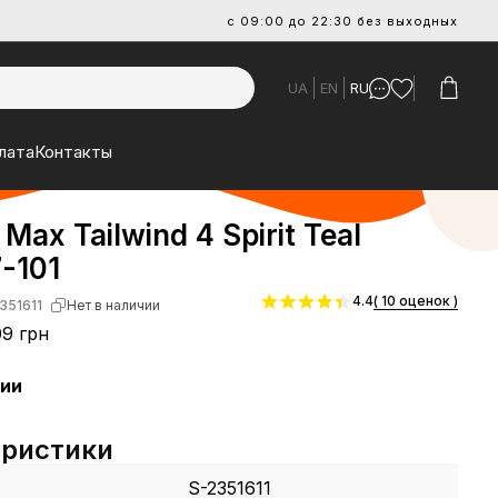
с 09:00 до 22:30 без выходных
UA
EN
RU
лата
Контакты
 Max Tailwind 4 Spirit Teal
-101
4.4
( 10 оценок )
351611
Нет в наличии
9 грн
чии
еристики
S-2351611