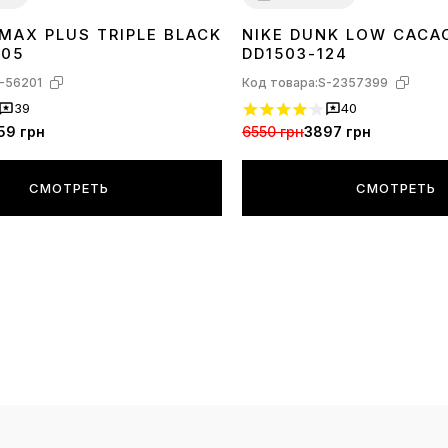
 MAX PLUS TRIPLE BLACK
NIKE DUNK LOW CAC
40
41
42
43
44
45
36
37
38
39
40
41
42
43
44
45
005
DD1503-124
-56201
Код товара:
S-2357399
39
40
59 грн
6550 грн
3897 грн
СМОТРЕТЬ
СМОТРЕТЬ