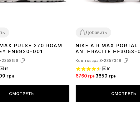
ть
Добавить
 MAX PULSE 270 ROAM
NIKE AIR MAX PORTAL
44
36
38
39
40
41
42
43
44
45
EY FN6920-001
ANTHRACITE HF3053-
-2358156
Код товара:
S-2357348
12
10
09 грн
6760 грн
3859 грн
СМОТРЕТЬ
СМОТРЕТЬ