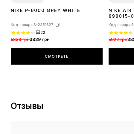
NIKE P-6000 GREY WHITE
NIKE AIR
36
37
38
39
40
41
42
43
44
45
36
37
38
39
898015-
Код товара:
S-2351627
Код товара:
S
22
5333 грн
3839 грн
5922 грн
38
СМОТРЕТЬ
Отзывы