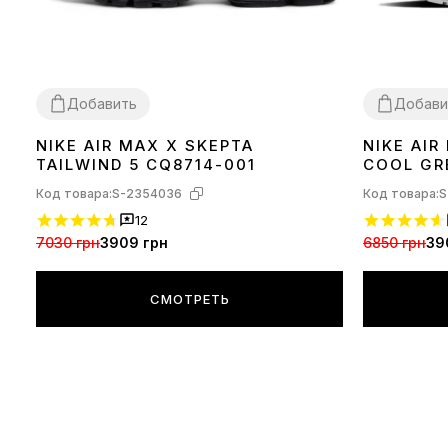
Добавить
Добави
NIKE AIR MAX X SKEPTA
NIKE AIR
40
41
42
44
40
41
42
43
TAILWIND 5 CQ8714-001
COOL GR
Код товара:
S-2354036
Код товара:
S
12
7030 грн
3909 грн
6850 грн
39
СМОТРЕТЬ