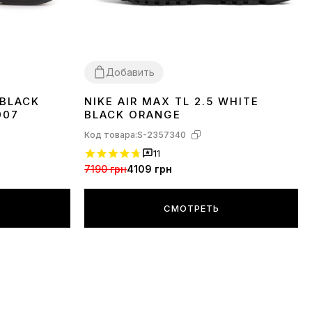
Добавить
 BLACK
NIKE AIR MAX TL 2.5 WHITE
37
39
40
41
42
43
44
45
007
BLACK ORANGE
Код товара:
S-2357340
11
7190 грн
4109 грн
СМОТРЕТЬ