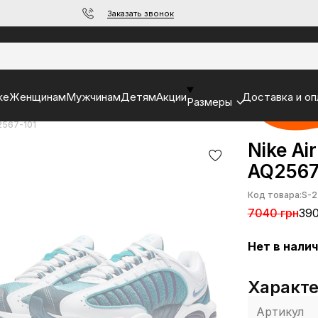
Заказать звонок
ke
Женщинам
Мужчинам
Детям
Акции
Доставка и оп
Размеры
Q2567-101
Nike Air
AQ2567
Код товара:
S-2
7040 грн
390
Нет в нали
Характ
Артикул