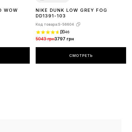
AO WOW
NIKE DUNK LOW GREY FOG
36
37
38
39
40
41
42
43
44
45
DD1391-103
Код товара:
S-56604
46
5043 грн
3797 грн
СМОТРЕТЬ