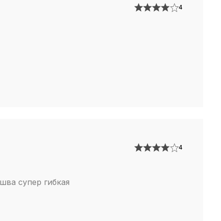
4
4
шва супер гибкая