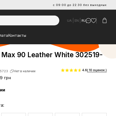
с 09:00 до 22:30 без выходных
UA
EN
RU
лата
Контакты
r Max 90 Leather White 302519-
4.6
( 10 оценок )
5723
Нет в наличии
9 грн
чии
а: