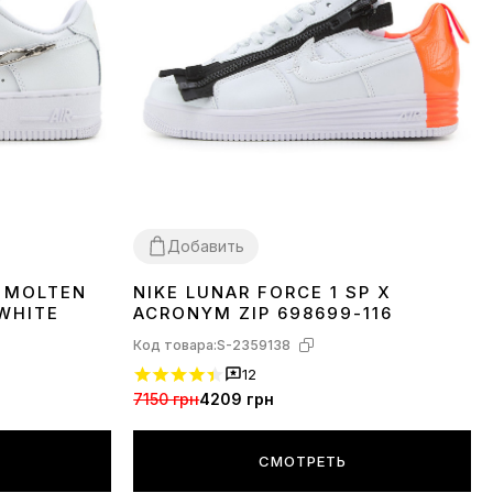
Добавить
W MOLTEN
NIKE LUNAR FORCE 1 SP X
45
 WHITE
ACRONYM ZIP 698699-116
Код товара:
S-2359138
12
7150 грн
4209 грн
СМОТРЕТЬ