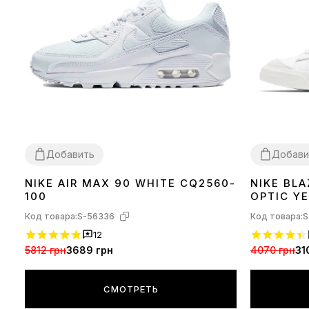
Добавить
Добави
NIKE AIR MAX 90 WHITE CQ2560-
NIKE BLA
36
37
38
39
40
41
42
43
44
45
36
37
100
OPTIC Y
Код товара:
S-56336
Код товара:
S
12
5812 грн
3689 грн
4070 грн
31
СМОТРЕТЬ