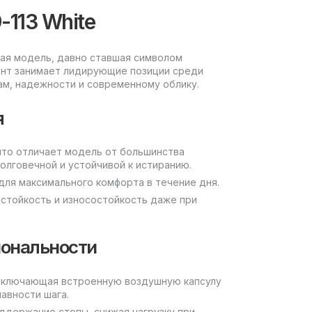
-113 White
аемая модель, давно ставшая символом
иант занимает лидирующие позиции среди
ам, надежности и современному облику.
я
что отличает модель от большинства
долговечной и устойчивой к истиранию.
для максимального комфорта в течение дня.
 стойкость и износостойкость даже при
иональности
, включающая встроенную воздушную капсулу
авности шага.
ддержание стопы, снижая нагрузку при