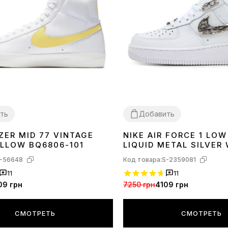
ть
Добавить
ZER MID 77 VINTAGE
NIKE AIR FORCE 1 LO
36
37
38
39
40
41
42
43
44
45
ELLOW BQ6806-101
LIQUID METAL SILVER
-56648
Код товара:
S-2359081
11
11
09 грн
7250 грн
4109 грн
СМОТРЕТЬ
СМОТРЕТЬ