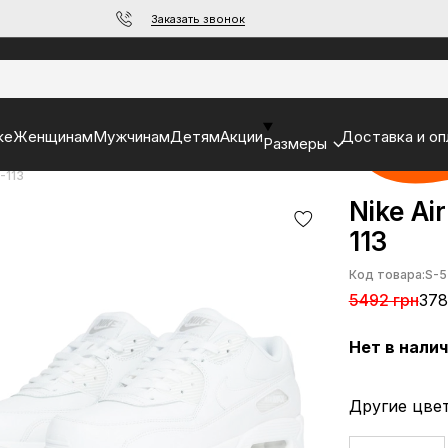
Заказать звонок
ke
Женщинам
Мужчинам
Детям
Акции
Доставка и оп
Размеры
-113
Nike Ai
113
Код товара:
S-5
5492 грн
378
Нет в нали
Другие цвет